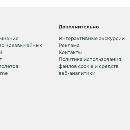
и
Дополнительно
 мнение
Интерактивные экскурсии
во чрезвычайных
Реклама
й
Контакты
т
Политика использования
полетов
файлов cookie и средств
ime
веб-аналитики