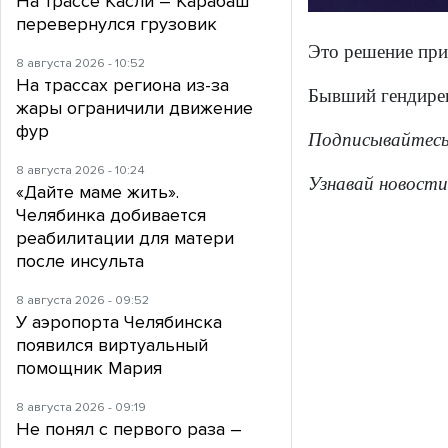
На трассе Касли – Карабаш
перевернулся грузовик
Это решение при
8 августа 2026 - 10:52
На трассах региона из-за
Бывший гендирек
жары ограничили движение
фур
Подписывайтес
8 августа 2026 - 10:24
Узнавай новости
«Дайте маме жить».
Челябинка добивается
реабилитации для матери
после инсульта
8 августа 2026 - 09:52
У аэропорта Челябинска
появился виртуальный
помощник Мария
8 августа 2026 - 09:19
Не понял с первого раза –