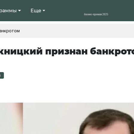
раммы
Еще
банкротом
кницкий признан банкрот
д