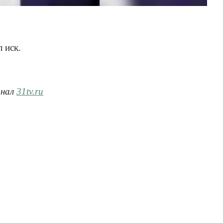
 иск.
анал
31tv.ru