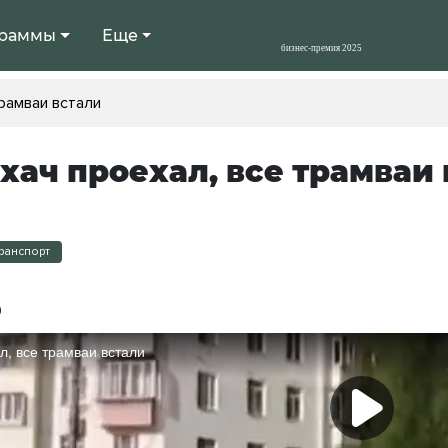
раммы
Еще
трамваи встали
хач проехал, все трамваи
ранспорт
9