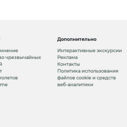
и
Дополнительно
 мнение
Интерактивные экскурсии
во чрезвычайных
Реклама
й
Контакты
т
Политика использования
полетов
файлов cookie и средств
ime
веб-аналитики