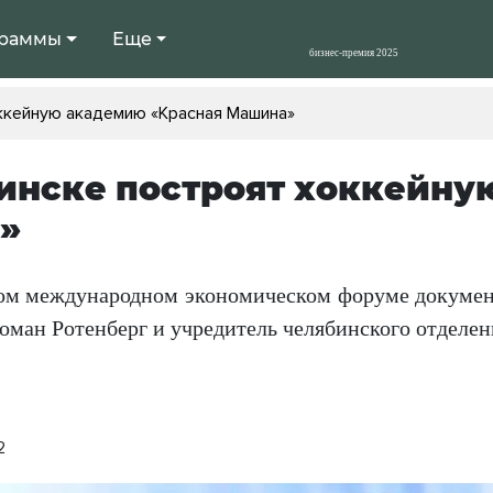
раммы
Еще
оккейную академию «Красная Машина»
инске построят хоккейну
»
ом международном экономическом форуме докумен
оман Ротенберг и учредитель челябинского отделен
2