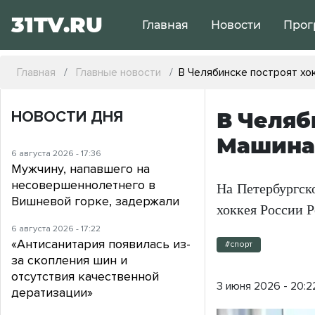
31TV.RU
Главная
Новости
Прог
Главная
Главные новости
В Челябинске построят х
НОВОСТИ ДНЯ
В Челяб
Машина
6 августа 2026 - 17:36
Мужчину, напавшего на
несовершеннолетнего в
На Петербургск
Вишневой горке, задержали
хоккея России Р
6 августа 2026 - 17:22
«Антисанитария появилась из-
#спорт
за скопления шин и
отсутствия качественной
3 июня 2026 - 20:2
дератизации»