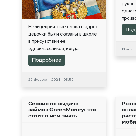
руков
одного
произо
Нелицеприятные слова в адрес
Под
девочки были сказаны в школе
в присутствии ее
одноклассников, когда ...
13 янва
Подробнее
29 февраля 2024 - 03:50
Сервис по выдаче
Рыно
займов GreenMoney: что
онла
стоит о нем знать
раст
моби