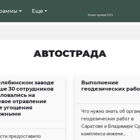
раммы
Еще
АВТОСТРАДА
елябинском заводе
Выполнение
ше 30 сотрудников
геодезических рабо
ловались на
вое отравление
е угощения
Что нужно знать об орган
ожными
геодезических работ в
Саратове и Владимире С
комплекса инжене...
сти предоставило