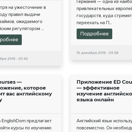
Германия — одна из наиб
тря на ужесточение в
привлекательных европе
году правил выдачи
государств, куда стремя
займов, ожидаемого
переехать на П...
ским регулятором ...
Подробнее
робнее
10 декабря 2019 - 03:38
бря 2019 - 03:42
ourses —
Приложение ED Cou
ожение, которое
— эффективное
ит вас английскому
изучение английск
у
языка онлайн
 EnglishDom предлагает
Английский язык использ
ройти курсы по изучению
повсеместно. Он необход