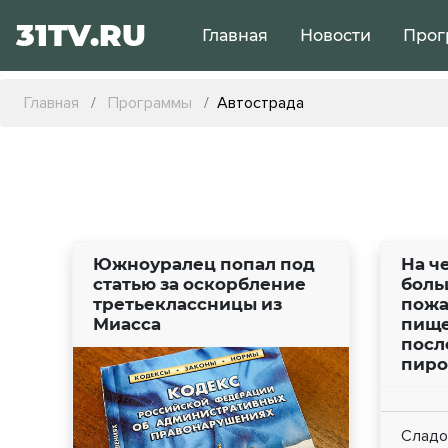
31TV.RU
Главная
Новости
Прог
Главная
Программы
Автострада
Южноуралец попал под
На ч
статью за оскорбление
боль
третьеклассницы из
пожа
Миасса
пище
посл
пир
Сладо