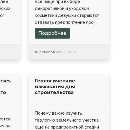
олее
Все чаще при выборе
йских
декоративной и уходовой
тся
косметики девушки стараются
отдавать предпочтение про...
Подробнее
10 декабря 2019 - 03:33
rses
Геологические
изыскания для
ого
строительства
Почему важно изучить
уется
геологию земельного участка
им во
еще на предпроектной стадии