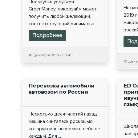
Пользуясь услугами
Несмо
GreenMoney, микрозайм может
2019 
получить любой желающий,
микро
соответствующий минимальн...
россий
Подробнее
Под
10 декабря 2019 - 03:45
10 дека
Перевозка автомобиля
ED C
автовозом по России
прил
науч
язык
Несколько десятилетий назад
машина считалась роскошью,
Школа
которую мог позволить себе не
вам п
каждый. Для ...