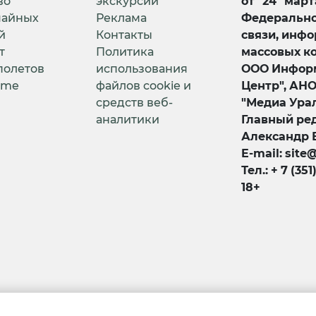
во
экскурсии
от "24" мар
чайных
Реклама
Федерально
й
Контакты
связи, инф
т
Политика
массовых к
полетов
использования
ООО Информ
ime
файлов cookie и
Центр", АН
средств веб-
"Медиа Урал
аналитики
Главный ред
Александр 
E-mail: site
Тел.: + 7 (351
18+