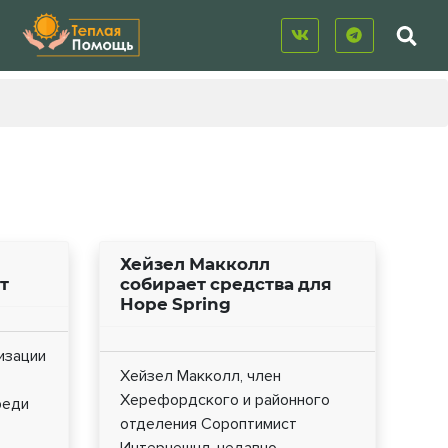
Хейзел Макколл
т
собирает средства для
Hope Spring
изации
Хейзел Макколл, член
Херефордского и районного
реди
отделения Сороптимист