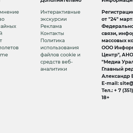
и
Дополнительно
Информаци
 мнение
Интерактивные
Регистрацио
во
экскурсии
от "24" мар
чайных
Реклама
Федерально
й
Контакты
связи, инф
т
Политика
массовых к
полетов
использования
ООО Информ
ime
файлов cookie и
Центр", АН
средств веб-
"Медиа Урал
аналитики
Главный ред
Александр 
E-mail: site
Тел.: + 7 (351
18+