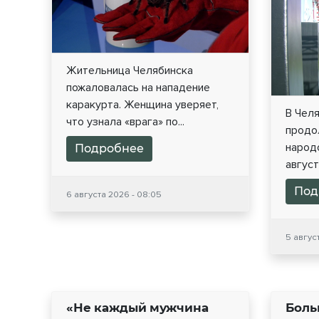
Жительница Челябинска
пожаловалась на нападение
каракурта. Женщина уверяет,
В Чел
что узнала «врага» по...
продо
народо
Подробнее
август
Под
6 августа 2026 - 08:05
5 авгус
«Не каждый мужчина
Боль