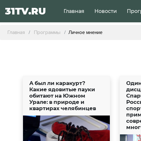
31TV.RU
Главная
Новости
Прог
Главная
Программы
Личное мнение
А был ли каракурт?
Один
Какие ядовитые пауки
дисц
обитают на Южном
Спар
Урале: в природе и
Росси
квартирах челябинцев
спор
прим
совр
мног