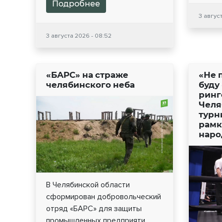
Подробнее
3 авгус
3 августа 2026 - 08:52
«БАРС» на страже
«Не 
челябинского неба
буду
ринге
Челя
турн
рамк
наро
В Челябинской области
сформирован добровольческий
отряд «БАРС» для защиты
промышленных предприяти...