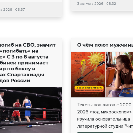
3 августа 2026 - 08:32
та 2026 - 08:37
погиб на СВО, значит
О чём поют мужчин
 «погибать» на
» С 3 по 8 августа
бинск принимает
ир по боксу в
ах Спартакиады
дов России
Тексты поп-хитов с 2000
2026 «под микроскопом»
изучила основательница
литературной студии "Чит.