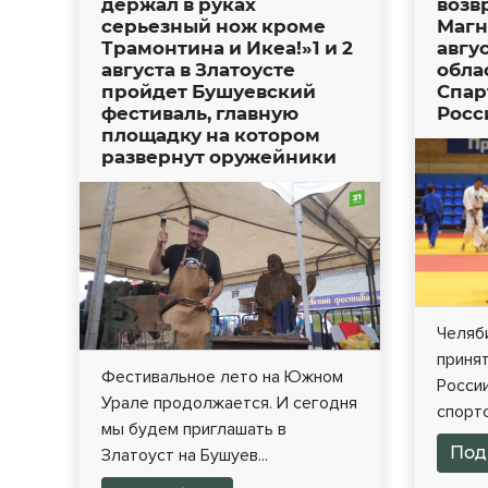
держал в руках
возв
серьезный нож кроме
Магни
Трамонтина и Икеа!»1 и 2
авгу
августа в Златоусте
обла
пройдет Бушуевский
Спар
фестиваль, главную
Росс
площадку на котором
развернут оружейники
Челяб
приня
Фестивальное лето на Южном
Росси
Урале продолжается. И сегодня
спортс
мы будем приглашать в
Под
Златоуст на Бушуев...