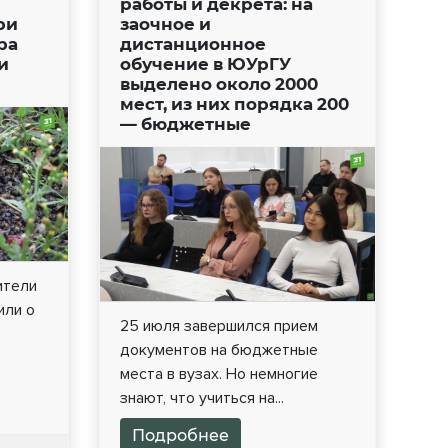
работы и декрета: на
ри
заочное и
ра
дистанционное
и
обучение в ЮУрГУ
выделено около 2000
мест, из них порядка 200
— бюджетные
ители
или о
25 июля завершился прием
документов на бюджетные
места в вузах. Но немногие
знают, что учиться на...
Подробнее