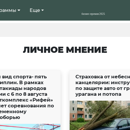
раммы
Еще
ЛИЧНОЕ МНЕНИЕ
 вид спорта- пять
Страховка от небес
иплин. В рамках
канцелярии: инстр
такиады народов
по защите авто от гр
и с 6 по 8 августа
урагана и потопа
ткомплекс «Рифей»
ет соревнования по
еменному
оборью