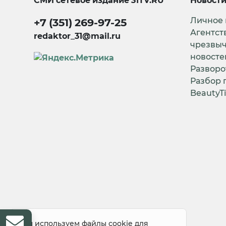
СМИ сетевое издание
31TV.RU
Новост
Личное
+7 (351) 269-97-25
Агентст
redaktor_31@mail.ru
чрезвы
новосте
Разворо
Разбор 
BeautyT
© 2008-2026 Все права защищены
Мы используем файлы cookie для