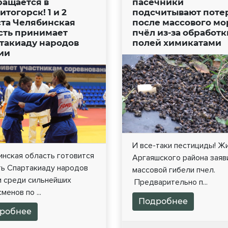
ращается в
пасечники
тогорск! 1 и 2
подсчитывают поте
ста Челябинская
после массового мо
сть принимает
пчёл из-за обработк
такиаду народов
полей химикатами
ии
И все-таки пестициды! Ж
инская область готовится
Аргаяшского района заяв
ть Спартакиаду народов
массовой гибели пчел.
и среди сильнейших
Предварительно п...
менов по ...
Подробнее
робнее