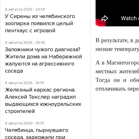
6 августа 2026 - 20:51
У Сирены из челябинского
зоопарка появился целый
пентхаус с игровой
В результате, в 
6 августа 2026 - 20:16
низкие температ
Заложники чужого диагноза?
Жители дома на Набережной
А в Магнитогорс
жалуются на агрессивного
соседа
местных жителей
Тогда он и обн
6 августа 2026 - 19:51
отплачивать пере
Железный каркас региона.
Алексей Текслер наградил
выдающихся южноуральских
строителей
6 августа 2026 - 19:31
Челябинца, пырнувшего
соседа, задержали при