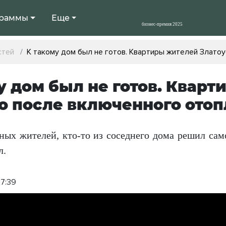
раммы
Еще
стей
К такому дом был не готов. Квартиры жителей Злато
у дом был не готов. Квар
о после включенного ото
ных жителей, кто-то из соседнего дома решил сам
л.
17:39