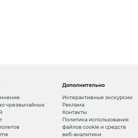
и
Дополнительно
 мнение
Интерактивные экскурсии
во чрезвычайных
Реклама
й
Контакты
т
Политика использования
полетов
файлов cookie и средств
ime
веб-аналитики