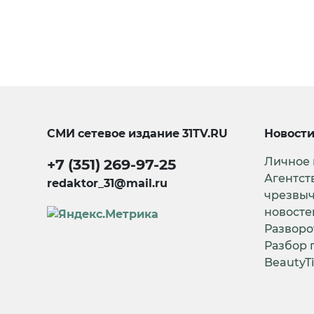
СМИ сетевое издание
31TV.RU
Новост
Личное
+7 (351) 269-97-25
Агентст
redaktor_31@mail.ru
чрезвы
новосте
Разворо
Разбор 
BeautyT