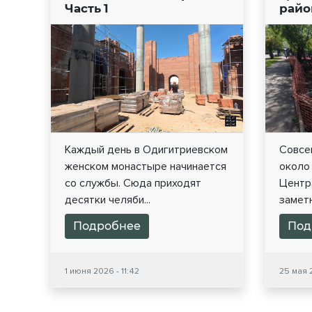
Часть 1
райо
Каждый день в Одигитриевском
Совсе
женском монастыре начинается
около
со службы. Сюда приходят
Центр
десятки челяби...
заметн
Подробнее
Под
1 июня 2026 - 11:42
25 мая 