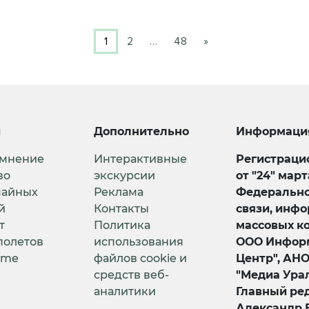
1
2
…
48
»
и
Дополнительно
Информаци
 мнение
Интерактивные
Регистрацио
во
экскурсии
от "24" мар
чайных
Реклама
Федерально
й
Контакты
связи, инф
т
Политика
массовых к
полетов
использования
ООО Информ
ime
файлов cookie и
Центр", АН
средств веб-
"Медиа Урал
аналитики
Главный ред
Александр 