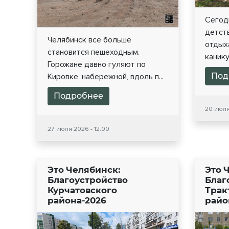
Сегодн
детств
Челябинск все больше
отдых
становится пешеходным.
каникул
Горожане давно гуляют по
Под
Кировке, набережной, вдоль п...
Подробнее
20 июля
27 июля 2026 - 12:00
Это Челябинск:
Это 
Благоустройство
Благ
Курчатовского
Трак
района-2026
райо