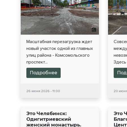
Масштабная перезагрузка ждет
Совсе
новый участок одной из главных
между
улиц района - Комсомольского
невоз
проспект...
Здесь 
Подробнее
Под
26 июня 2026 - 11:00
20 июня
Это Челябинск:
Это 
Одигитриевский
Благ
женский монастырь.
Цент