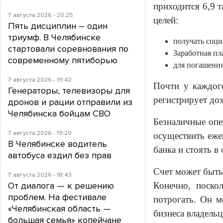
приходится 6,9 
7 августа 2026 - 20:25
целей:
Пять дисциплин – один
триумф. В Челябинске
получать соци
стартовали соревнования по
Заработная пл
современному пятиборью
для погашения
7 августа 2026 - 19:42
Почти у каждого
Генераторы, телевизоры для
регистрирует до
дронов и рации отправили из
Челябинска бойцам СВО
Безналичные опе
7 августа 2026 - 19:20
осуществить еже
В Челябинске водитель
банка и стоять в 
автобуса ездил без прав
Счет может быть
7 августа 2026 - 18:43
От диалога — к решению
Конечно, поско
проблем. На фестивале
потрогать. Он м
«Челябинская область —
бизнеса владельц
большая семья» копейчане