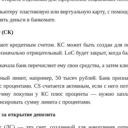
пьютеру пластиковую или виртуальную карту, с помощ
нять деньги в банкомате.
 (СК)
ают кредитным счетом. КС может быть создан для по
изначально отрицательный. LoC будет закрыт, когда ба
начала банк перечисляет ему свои средства, а затем кл
ный лимит, например, 50 тысяч рублей. Банк признае
с процентами. CS считается активным, если с него по
умму покупки у КС плюс проценты — нужно заплат
нсировать сумму лимита с процентами.
 за открытие депозита
т (ДС) — это счет, созданный для накопления опре