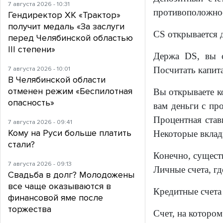
7 августа 2026 - 10:31
противоположнос
Гендиректор ХК «Трактор»
получит медаль «За заслуги
CS открывается д
перед Челябинской областью
III степени»
Держа DS, вы с
7 августа 2026 - 10:01
Посчитать капит
В Челябинской области
отменен режим «Беспилотная
Вы открываете ко
опасность»
вам деньги с пр
Процентная став
7 августа 2026 - 09:41
Кому на Руси больше платить
Некоторые вклад
стали?
Конечно, существ
7 августа 2026 - 09:13
Личные счета, гд
Свадьба в долг? Молодожены
все чаще оказываются в
Кредитные счета
финансовой яме после
торжества
Счет, на котором