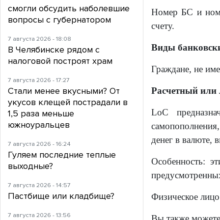
смогли обсудить наболевшие
Номер БС и номе
вопросы с губернатором
счету.
7 августа 2026 - 18:08
Виды банковски
В Челябинске рядом с
налоговой построят храм
Граждане, не им
7 августа 2026 - 17:27
Стали менее вкусными? От
Расчетный или 
укусов клещей пострадали в
LoC предназна
1,5 раза меньше
южноуральцев
самопополнения,
денег в валюте, 
7 августа 2026 - 16:24
Гуляем последние теплые
Особенность: эт
выходные?
предусмотренных
7 августа 2026 - 14:57
Пастбище или кладбище?
Физическое лицо
7 августа 2026 - 13:56
Вы также можете