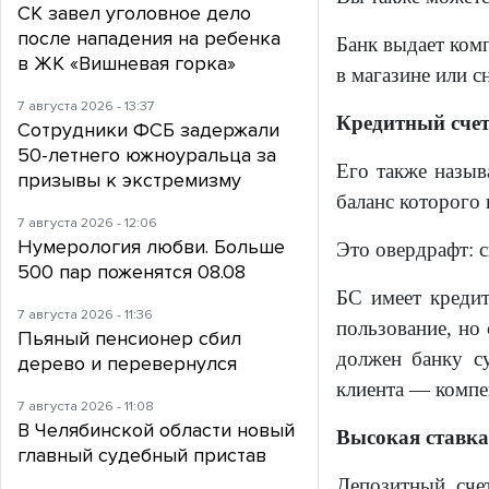
СК завел уголовное дело
после нападения на ребенка
Банк выдает ком
в ЖК «Вишневая горка»
в магазине или с
7 августа 2026 - 13:37
Кредитный счет
Сотрудники ФСБ задержали
50-летнего южноуральца за
Его также назыв
призывы к экстремизму
баланс которого 
7 августа 2026 - 12:06
Нумерология любви. Больше
Это овердрафт: с
500 пар поженятся 08.08
БС имеет кредит
7 августа 2026 - 11:36
пользование, но 
Пьяный пенсионер сбил
должен банку с
дерево и перевернулся
клиента — компе
7 августа 2026 - 11:08
В Челябинской области новый
Высокая ставка
главный судебный пристав
Депозитный сче