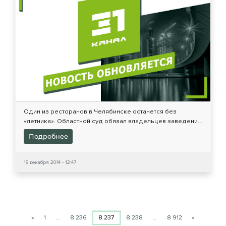
Один из ресторанов в Челябинске останется без
«летника». Областной суд обязал владельцев заведени...
Подробнее
19 декабря 2014 - 12:47
«
1
…
8 236
8 237
8 238
…
8 912
»