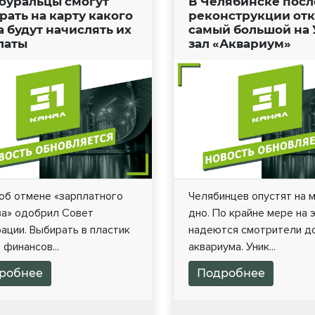
уральцы смогут
В Челябинске посл
рать на карту какого
реконструкции от
а будут начислять их
самый большой на 
латы
зал «Аквариум»
об отмене «зарплатного
Челябинцев опустят на 
ва» одобрил Совет
дно. По крайне мере на 
ации. Выбирать в пластик
надеются смотрители д
 финансов...
аквариума. Уник...
робнее
Подробнее