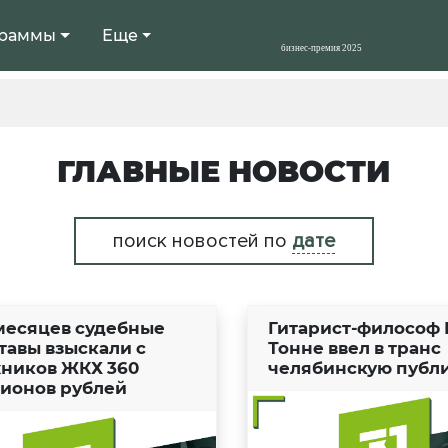
раммы
Еще
ГЛАВНЫЕ НОВОСТИ
поиск новостей по
дате
 месяцев судебные
Гитарист-философ 
тавы взыскали с
Тонне ввел в транс
ников ЖКХ 360
челябинскую публ
ионов рублей