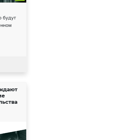
ю будут
енном
уждают
ие
льства