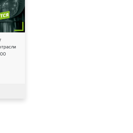
т
отрасли
300