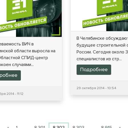
В Челябинске обсуждаю
еваемость ВИЧ в
будущее строительной 
инской области выросла на
России. Сегодня около 
Областной СПИД-центр
специалистов из стр...
коен случаями...
Подробнее
робнее
29 октября 2014 - 10:54
ря 2014 - 11:12
«
1
…
8 301
8 302
8 303
…
8 915
»