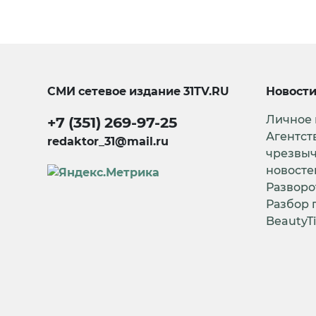
СМИ сетевое издание
31TV.RU
Новост
Личное
+7 (351) 269-97-25
Агентст
redaktor_31@mail.ru
чрезвы
новосте
Разворо
Разбор 
BeautyT