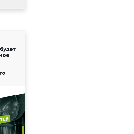
 будет
ное
го