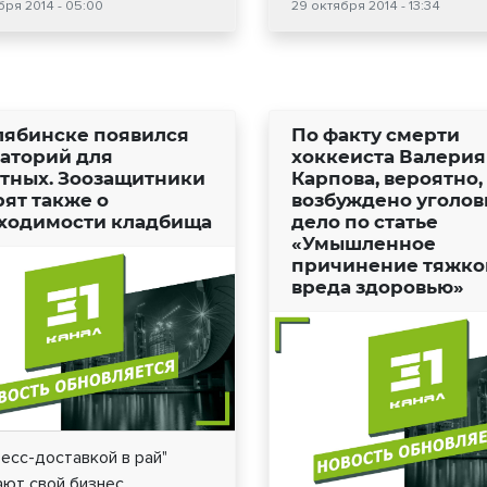
бря 2014 - 05:00
29 октября 2014 - 13:34
лябинске появился
По факту смерти
аторий для
хоккеиста Валерия
тных. Зоозащитники
Карпова, вероятно,
рят также о
возбуждено уголов
ходимости кладбища
дело по статье
«Умышленное
причинение тяжко
вреда здоровью»
есс-доставкой в рай"
ают свой бизнес