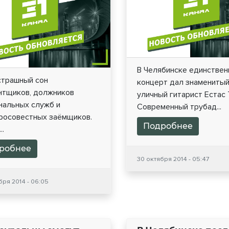
В Челябинске единстве
страшный сон
концерт дал знамениты
нтщиков, должников
уличный гитарист Естас 
нальных служб и
Современный трубад...
росовестных заёмщиков.
Подробнее
..
робнее
30 октября 2014 - 05:47
бря 2014 - 06:05