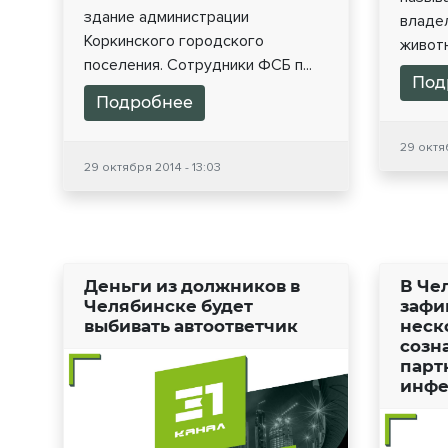
здание администрации
владе
Коркинского городского
животн
поселения. Сотрудники ФСБ п...
Под
Подробнее
29 октяб
29 октября 2014 - 13:03
Деньги из должников в
В Че
Челябинске будет
зафи
выбивать автоответчик
неск
созн
парт
инфе