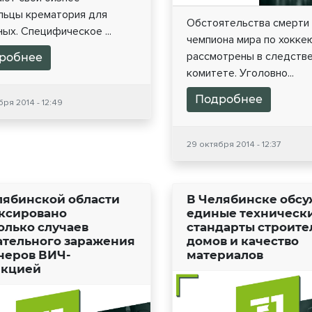
льцы крематория для
Обстоятельства смерти
ых. Специфическое ...
чемпиона мира по хокке
рассмотрены в следств
робнее
комитете. Уголовно...
Подробнее
ря 2014 - 12:49
29 октября 2014 - 12:37
лябинской области
В Челябинске обс
ксировано
единые техническ
олько случаев
стандарты строите
ательного заражения
домов и качество
неров ВИЧ-
материалов
кцией