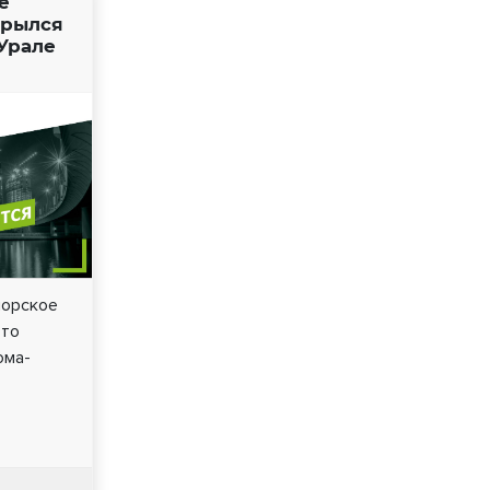
е
крылся
Урале
морское
это
ома-