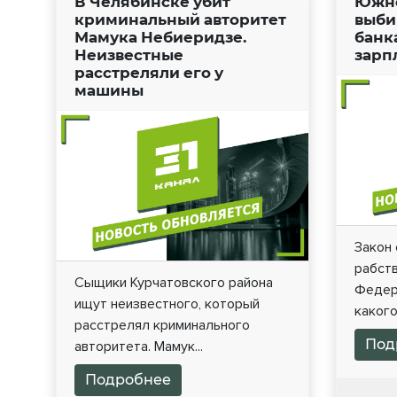
В Челябинске убит
Южно
криминальный авторитет
выби
Мамука Небиеридзе.
банк
Неизвестные
зарп
расстреляли его у
машины
Закон 
рабст
Сыщики Курчатовского района
Федер
ищут неизвестного, который
какого
расстрелял криминального
Под
авторитета. Мамук...
Подробнее