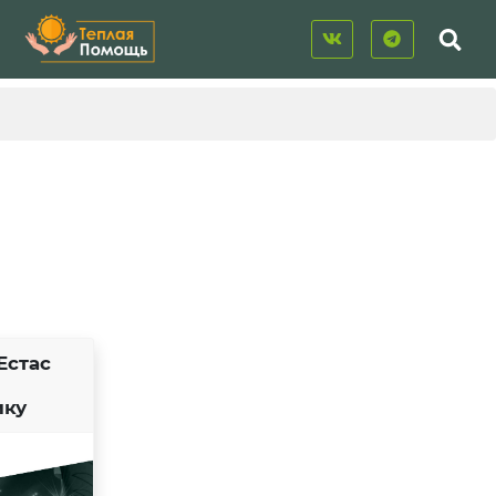
Естас
ику