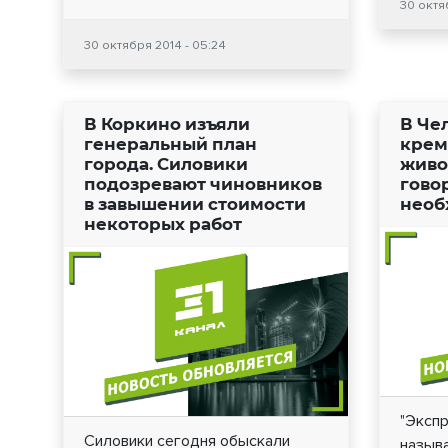
30 октя
30 октября 2014 - 05:24
В Коркино изъяли
В Че
генеральный план
крем
города. Силовики
живо
подозревают чиновников
гово
в завышении стоимости
необ
некоторых работ
"Экспр
Силовики сегодня обыскали
назыв