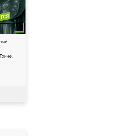
нный
й
Тонне.