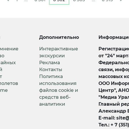
и
Дополнительно
Информаци
 мнение
Интерактивные
Регистрацио
во
экскурсии
от "24" мар
чайных
Реклама
Федерально
й
Контакты
связи, инф
т
Политика
массовых к
полетов
использования
ООО Информ
ime
файлов cookie и
Центр", АН
средств веб-
"Медиа Урал
аналитики
Главный ред
Александр 
E-mail: site
Тел.: + 7 (351