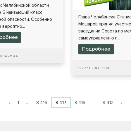
х Челябинской области
н 5 наивысший класс
Глава Челябинска Стани
ной опасности. Особенно
Мошаров принял участие
 вероятно...
заседании Совета по ме
робнее
самоуправлению п...
Подробнее
2014 - 11:44
11 июля 2014 - 11:18
«
1
…
8 416
8 417
8 418
…
8 912
»