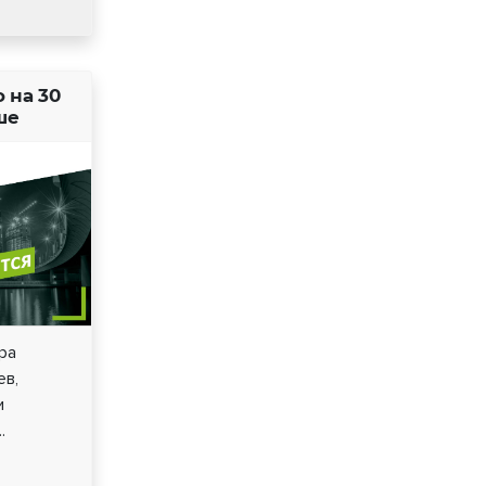
 на 30
ше
ра
ев,
и
.