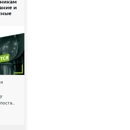
нникам
ание и
нные
 и
чу
оста...