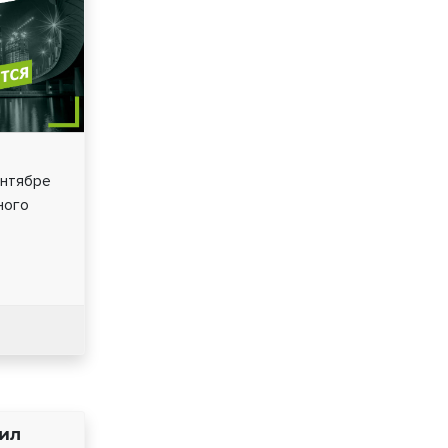
ентябре
ного
ил