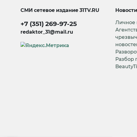
СМИ сетевое издание
31TV.RU
Новост
Личное
+7 (351) 269-97-25
Агентст
redaktor_31@mail.ru
чрезвы
новосте
Разворо
Разбор 
BeautyT