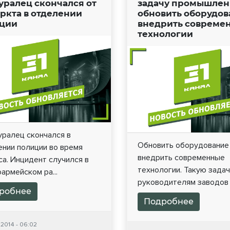
ралец скончался от
задачу промышле
ркта в отделении
обновить оборудов
ции
внедрить совреме
технологии
ралец скончался в
Обновить оборудование
ении полиции во время
внедрить современные
а. Инцидент случился в
технологии. Такую зада
армейском ра...
руководителям заводов п
робнее
Подробнее
2014 - 06:02