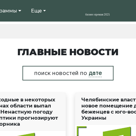
раммы
Еще
ГЛАВНЫЕ НОВОСТИ
поиск новостей по
дате
ходные в некоторых
Челябинские власт
нах области выпал
новое помещение 
. Ненастную погоду
беженцев с юго-во
птики прогнозируют
Украины
торника