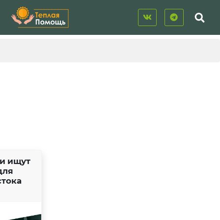
и ищут
для
стока