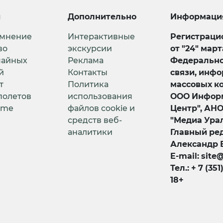
и
Дополнительно
Информаци
 мнение
Интерактивные
Регистрацио
во
экскурсии
от "24" мар
чайных
Реклама
Федерально
й
Контакты
связи, инф
т
Политика
массовых к
полетов
использования
ООО Информ
ime
файлов cookie и
Центр", АН
средств веб-
"Медиа Урал
аналитики
Главный ред
Александр 
E-mail: site
Тел.: + 7 (351
18+