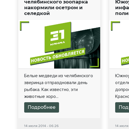
челябинского зоопарка
Южоу
накормили осетром и
инфа
селедкой
поли
Белые медведи из челябинского
Южноу
зверинца отпраздновали день
отдел
рыбака. Как известно, эти
допрос
животные хоро...
Красно
Подробнее
Под
14 июля 2014 - 06:26
14 июля 