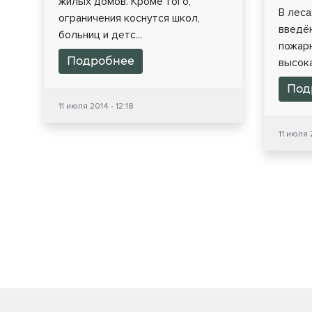
жилых домов. Кроме того,
В леса
ограничения коснутся школ,
введё
больниц и детс...
пожар
Подробнее
высока
Под
11 июля 2014 - 12:18
11 июля 