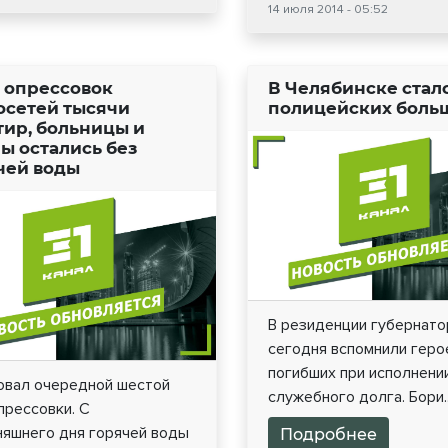
14 июля 2014 - 05:52
а опрессовок
В Челябинске стало
осетей тысячи
полицейских боль
тир, больницы и
ы остались без
чей воды
В резиденции губернато
сегодня вспомнили геро
погибших при исполнени
овал очередной шестой
служебного долга. Бори..
прессовки. С
няшнего дня горячей воды
Подробнее