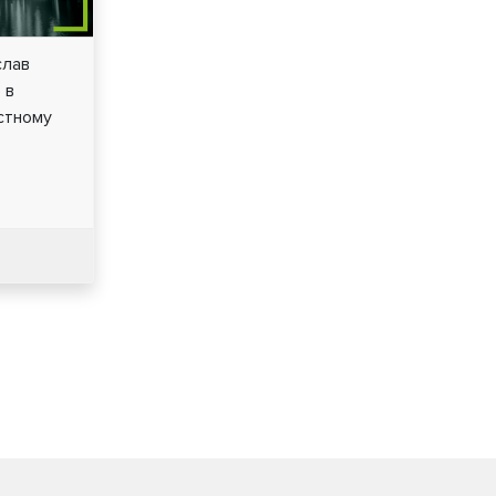
слав
 в
стному