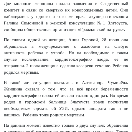
Две молодые женщины подали заявления в Следственный
комитет в связи со смертью их новорожденных детей. Они
наблюдались у одного и того же врача акушера-гинеколога
Галины Симоновой в женской консультации №1 Златоуста,
сообщила общественная организация «Гражданский патруль».
По словам одной из женщин, Анны Гуровой, 28 июня она
обращалась в медучреждение с жалобами на слабую
активность ребенка в утробе. Но на необходимое в таком
случае исследование, кардиотокографию плода, её не
отправили. 2 июля женщине сделали кесарево сечение. Ребенок
родился мертвым.
В такой же ситуации оказалась и Александра Чумичёва.
Женщина сказала о том, что за всё время беременности
кардиотокографию плода ей делали только один раз. Во время
родов в городской больнице Златоуста врачи посчитали
необходимым сделать ей УЗИ, однако аппарата так и не
нашлось. Ребенок тоже родился мертвым.
На данный момент известно только о двух случаях обращения
в следственный комитет по причине смерти младенцев. Также