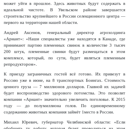
может уйти в прошлое. Здесь животных будут содержать в
идеальной чистоте. В Увельском районе завершается
строительство крупнейшего в России селекционного центра —
первого на территории нашей области.
Андрей Аксенов, генеральный директор агрохолдинга
«Ариант»: «Наши специалисты уже находятся в Канаде, где
принимают партию племенных свинок в количестве 3 тысяч
200 штук, племенные свинки будут размещаться в этом
комплексе, который, по сути, будет являться племенным
репродуктором».
К приезду заграничных гостей всё готово. Их привезут в
Россию уже в июне, на 8 транспортных Боингах. Стоимость
ценного груза — 7 миллионов долларов. Главной их задачей
будет воспроизводство здорового потомства. Это позволит
компании «Ариант» значительно увеличить поголовье. К 2015
году — до полумиллиона голов. По единовременному
содержанию животных компания займёт 1место в России.
Михаил Юревич, губернатор Челябинской области: «Если
обобщить ту работу, которая будет проводиться на этом