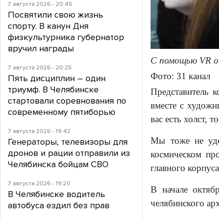
7 августа 2026 - 20:45
Посвятили свою жизнь
спорту. В канун Дня
физкультурника губернатор
вручил награды
С помощью VR о
7 августа 2026 - 20:25
Фото: 31 канал
Пять дисциплин – один
триумф. В Челябинске
Представитель 
стартовали соревнования по
вместе с художн
современному пятиборью
вас есть холст, 
7 августа 2026 - 19:42
Мы тоже не уде
Генераторы, телевизоры для
дронов и рации отправили из
космическом про
Челябинска бойцам СВО
главного корпус
7 августа 2026 - 19:20
В начале октяб
В Челябинске водитель
челябинского арх
автобуса ездил без прав