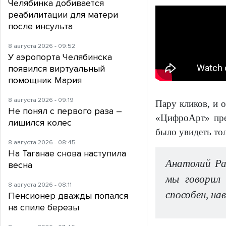
Челябинка добивается
реабилитации для матери
после инсульта
8 августа 2026 - 09:52
У аэропорта Челябинска
появился виртуальный
помощник Мария
8 августа 2026 - 09:19
Пару кликов, и 
Не понял с первого раза –
«ЦифроАрт» пре
лишился колес
было увидеть тол
8 августа 2026 - 08:45
На Таганае снова наступила
Анатолий Ра
весна
мы говорил 
8 августа 2026 - 08:11
способен, на
Пенсионер дважды попался
на спиле березы