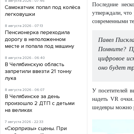
8 августа 2026 - 07:46
Последние неск
Самокатчик попал под колёса
утверждали, что 
легковушки
современными те
8 августа 2026 - 07:13
Пенсионерка переходила
дорогу в неположенном
Павел Пискл
месте и попала под машину
Помните? Пр
цифровое ис
8 августа 2026 - 06:40
В Челябинскую область
оно будет т
запретили ввезти 21 тонну
лука
8 августа 2026 - 06:07
У посетителей в
В Челябинске за день
надеть VR очки.
произошло 2 ДТП с детьми
шедевры можно ра
на великах
7 августа 2026 - 22:33
«Сюрпризы» сцены. При