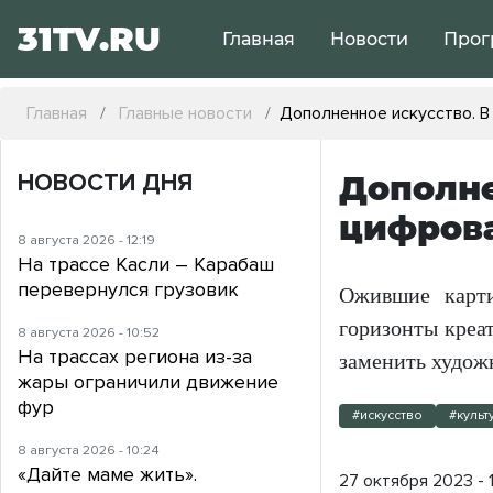
31TV.RU
Главная
Новости
Прог
Главная
Главные новости
Дополненное искусство. В
НОВОСТИ ДНЯ
Дополне
цифрова
8 августа 2026 - 12:19
На трассе Касли – Карабаш
перевернулся грузовик
Ожившие карти
горизонты креа
8 августа 2026 - 10:52
На трассах региона из-за
заменить худож
жары ограничили движение
фур
#искусство
#культ
8 августа 2026 - 10:24
«Дайте маме жить».
27 октября 2023 - 