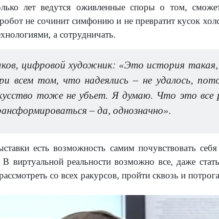
олько лет ведутся оживленные споры о том, сможет
робот не сочинит симфонию и не превратит кусок холс
хнологиями, а сотрудничать.
аков, цифровой художник: «Это история такая, 
и всем том, что надеялись – не удалось, пот
кусство тоже не убьет. Я думаю. Что это все 
рансформироваться – да, однозначно».
ыставки есть возможность самим почувствовать себя
 В виртуальной реальности возможно все, даже стат
ссмотреть со всех ракурсов, пройти сквозь и потрога