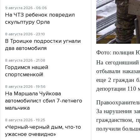
9 августа 2026 - 06:06
На ЧТЗ ребенок повредил
скульптуру Орла
8 августа 2026 - 23:10
В Троицке подростки угнали
два автомобиля
Фото: полиция 
8 августа 2026 - 21:08
На сегодняшний 
Гордимся нашей
отбывали наказа
спортсменкой!
еще 2 граждан б
8 августа 2026 - 19:56
депортации 110 
На Маршала Чуйкова
автомобилист сбил 7-летнего
Правоохранители
мальчика
За нарушения за
гражданством, п
8 августа 2026 - 19:25
«Черный-черный дым, что-то
получили больше
ужасное очевидно»