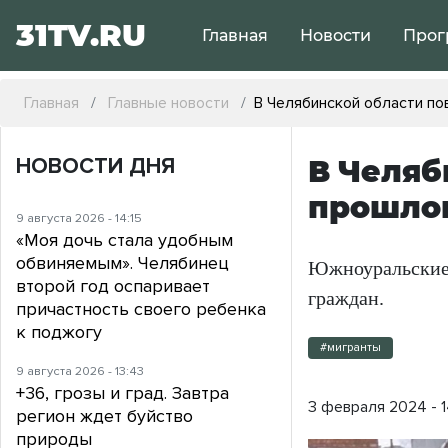
31TV.RU
Главная
Новости
Прог
Главная
Главные новости
В Челябинской области по
НОВОСТИ ДНЯ
В Челяб
прошлог
9 августа 2026 - 14:15
«Моя дочь стала удобным
обвиняемым». Челябинец
Южноуральские
второй год оспаривает
граждан.
причастность своего ребенка
к поджогу
#мигранты
9 августа 2026 - 13:43
+36, грозы и град. Завтра
3 февраля 2024 - 1
регион ждет буйство
природы