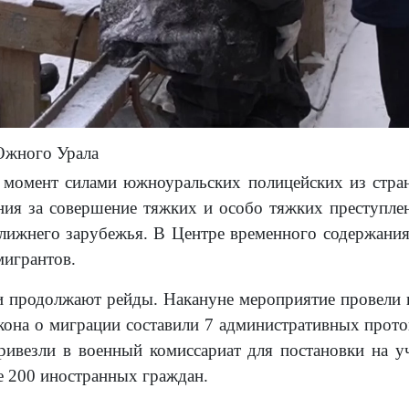
Южного Урала
момент силами южноуральских полицейских из стран
ния за совершение тяжких и особо тяжких преступлен
лижнего зарубежья. В Центре временного содержани
мигрантов.
 продолжают рейды. Накануне мероприятие провели н
кона о миграции составили 7 административных прото
ривезли в военный комиссариат для постановки на уч
 200 иностранных граждан.