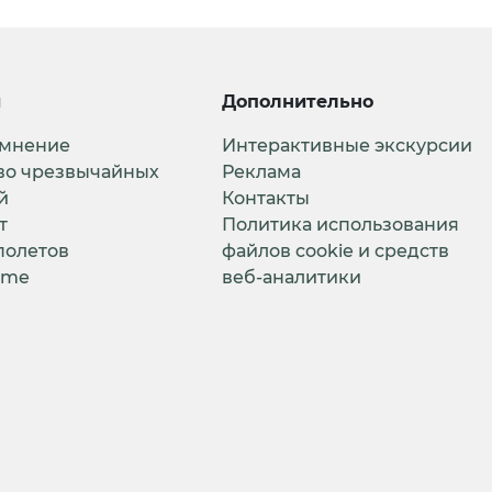
и
Дополнительно
 мнение
Интерактивные экскурсии
во чрезвычайных
Реклама
й
Контакты
т
Политика использования
полетов
файлов cookie и средств
ime
веб-аналитики