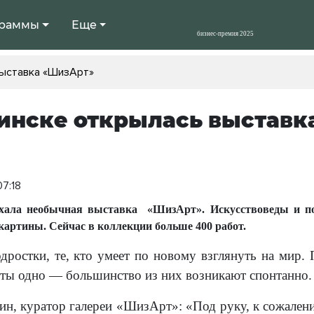
раммы
Еще
выставка «ШизАрт»
инске открылась выставк
07:18
хала необычная выставка «ШизАрт». Искусствоведы и по 
артины. Сейчас в коллекции больше 400 работ.
ростки, те, кто умеет по новому взглянуть на мир. 
ты одно — большинство из них возникают спонтанно.
н, куратор галереи «ШизАрт»: «Под руку, к сожален