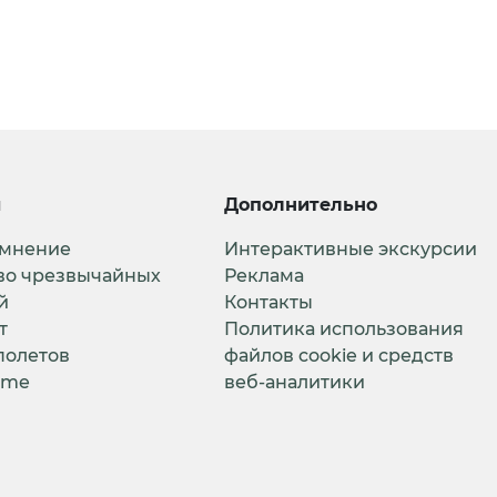
и
Дополнительно
 мнение
Интерактивные экскурсии
во чрезвычайных
Реклама
й
Контакты
т
Политика использования
полетов
файлов cookie и средств
ime
веб-аналитики