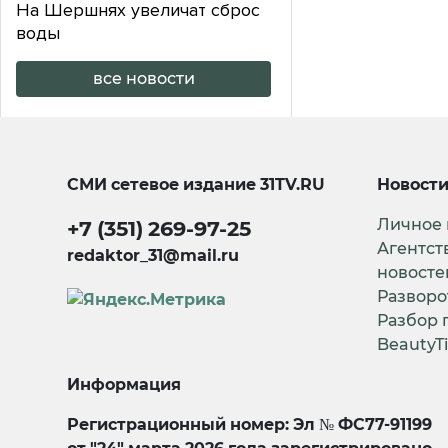
На Шершнях увеличат сброс
воды
все новости
СМИ сетевое издание
31TV.RU
Новост
Личное
+7 (351) 269-97-25
Агентст
redaktor_31@mail.ru
новосте
Разворо
Разбор 
BeautyT
Информация
Регистрационный номер: Эл № ФС77-91199