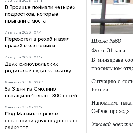
7 августа 2026 - 08:11
В Троицке поймали четырех
подростков, которые
прыгали с моста
7 августа 2026 - 07:41
Перехотел в рехаб и взял
Школа №68
врачей в заложники
Фото: 31 канал
7 августа 2026 - 07:17
В минздраве соо
Двух южноуральских
профильном отде
родителей судят за взятку
Ситуацию с сост
6 августа 2026 - 23:04
За 3 дня из Смолино
России.
вытащили больше 300 сетей
Напомним, нак
6 августа 2026 - 22:12
Сейчас проходят
Под Магнитогорском
остановили двух подростков-
Узнавай новости
байкеров