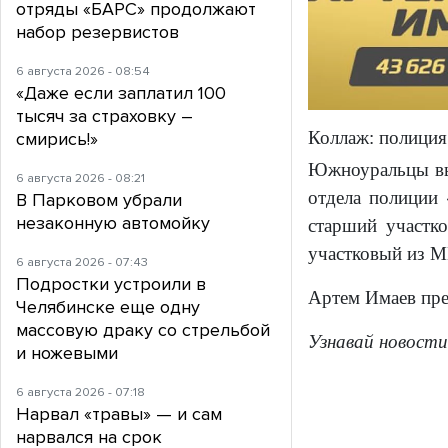
отряды «БАРС» продолжают
набор резервистов
6 августа 2026 - 08:54
«Даже если заплатил 100
тысяч за страховку –
Коллаж: полици
смирись!»
Южноуральцы в
6 августа 2026 - 08:21
отдела полиции 
В Парковом убрали
незаконную автомойку
старший участк
участковый из М
6 августа 2026 - 07:43
Подростки устроили в
Артем Имаев пре
Челябинске еще одну
массовую драку со стрельбой
Узнавай новости
и ножевыми
6 августа 2026 - 07:18
Нарвал «травы» — и сам
нарвался на срок