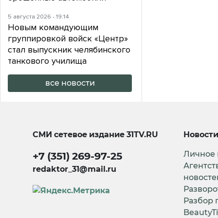
5 августа 2026 - 19:14
Новым командующим
группировкой войск «Центр»
стал выпускник челябинского
танкового училища
все новости
СМИ сетевое издание
31TV.RU
Новост
Личное
+7 (351) 269-97-25
Агентст
redaktor_31@mail.ru
новосте
Разворо
Разбор 
BeautyT