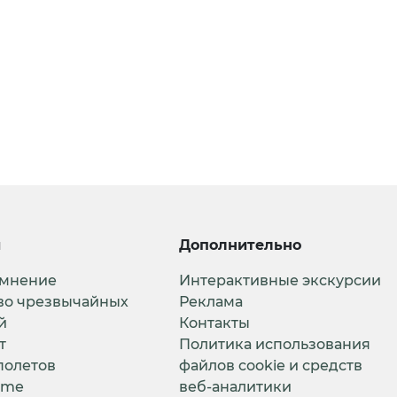
и
Дополнительно
 мнение
Интерактивные экскурсии
во чрезвычайных
Реклама
й
Контакты
т
Политика использования
полетов
файлов cookie и средств
ime
веб-аналитики