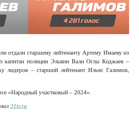
ели отдали старшему лейтенанту Артему Имаеву из
ал капитан полиции Эльвин Вали Оглы Коджаев –
у лидеров – старший лейтенант Ильяс Галимов,
рсе «Народный участковый – 2024».
анал
31tv.ru