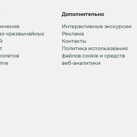
и
Дополнительно
 мнение
Интерактивные экскурсии
во чрезвычайных
Реклама
й
Контакты
т
Политика использования
полетов
файлов cookie и средств
ime
веб-аналитики