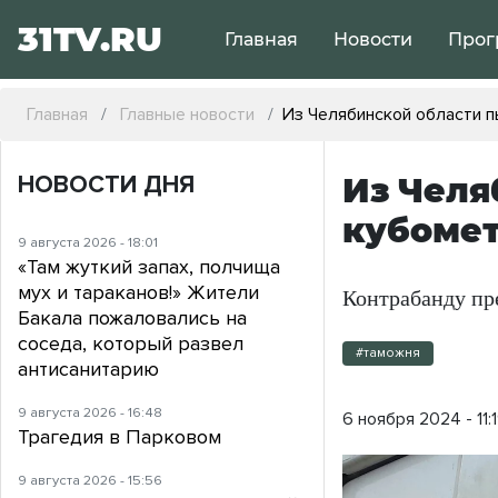
31TV.RU
Главная
Новости
Прог
Главная
Главные новости
Из Челябинской области 
НОВОСТИ ДНЯ
Из Челя
кубомет
9 августа 2026 - 18:01
«Там жуткий запах, полчища
мух и тараканов!» Жители
Контрабанду пр
Бакала пожаловались на
соседа, который развел
#таможня
антисанитарию
9 августа 2026 - 16:48
6 ноября 2024 - 11:
Трагедия в Парковом
9 августа 2026 - 15:56