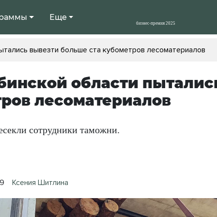
раммы
Еще
пытались вывезти больше ста кубометров лесоматериалов
бинской области пыталис
ров лесоматериалов
есекли сотрудники таможни.
19
Ксения Шитлина