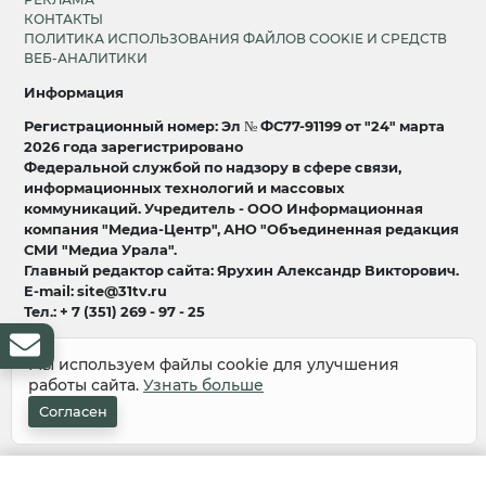
КОНТАКТЫ
ПОЛИТИКА ИСПОЛЬЗОВАНИЯ ФАЙЛОВ COOKIE И СРЕДСТВ
ВЕБ-АНАЛИТИКИ
Информация
Регистрационный номер: Эл № ФС77-91199 от "24" марта
2026 года зарегистрировано
Федеральной службой по надзору в сфере связи,
информационных технологий и массовых
коммуникаций. Учредитель - ООО Информационная
компания "Медиа-Центр", АНО "Объединенная редакция
СМИ "Медиа Урала".
Главный редактор сайта: Ярухин Александр Викторович.
E-mail: site@31tv.ru
Тел.: + 7 (351) 269 - 97 - 25
18+
Мы используем файлы cookie для улучшения
работы сайта.
Узнать больше
© 2008-2026 Все права защищены
разработка и продвижение:
Lukevium
Согласен