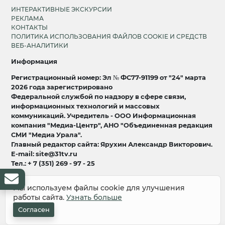
ИНТЕРАКТИВНЫЕ ЭКСКУРСИИ
РЕКЛАМА
КОНТАКТЫ
ПОЛИТИКА ИСПОЛЬЗОВАНИЯ ФАЙЛОВ COOKIE И СРЕДСТВ
ВЕБ-АНАЛИТИКИ
Информация
Регистрационный номер: Эл № ФС77-91199 от "24" марта
2026 года зарегистрировано
Федеральной службой по надзору в сфере связи,
информационных технологий и массовых
коммуникаций. Учредитель - ООО Информационная
компания "Медиа-Центр", АНО "Объединенная редакция
СМИ "Медиа Урала".
Главный редактор сайта: Ярухин Александр Викторович.
E-mail: site@31tv.ru
Тел.: + 7 (351) 269 - 97 - 25
18+
Мы используем файлы cookie для улучшения
работы сайта.
Узнать больше
© 2008-2026 Все права защищены
разработка и продвижение:
Lukevium
Согласен