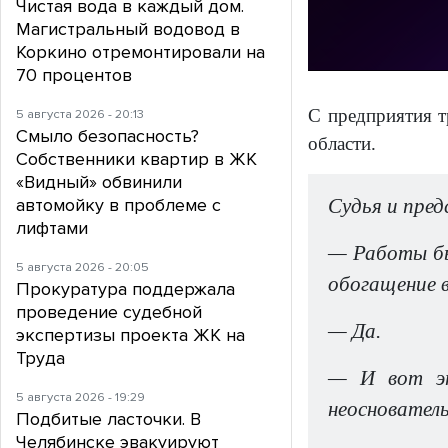
Чистая вода в каждый дом.
Магистральный водовод в
Коркино отремонтировали на
70 процентов
С предприятия т
5 августа 2026 - 20:13
Смыло безопасность?
области.
Собственники квартир в ЖК
«Видный» обвинили
автомойку в проблеме с
Судья и пре
лифтами
— Работы был
5 августа 2026 - 20:05
обогащение в
Прокуратура поддержала
проведение судебной
— Да.
экспертизы проекта ЖК на
Труда
— И вот эт
5 августа 2026 - 19:29
неосновател
Подбитые ласточки. В
Челябинске эвакуируют