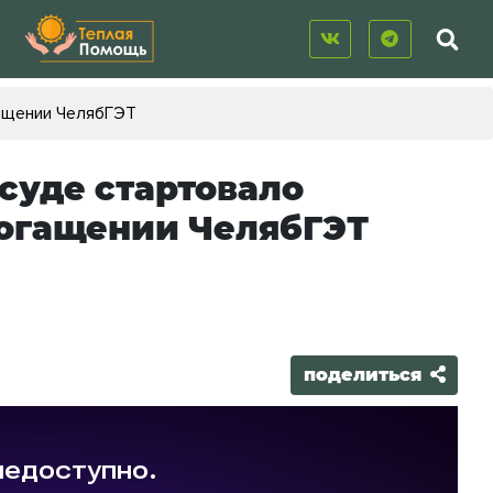
гащении ЧелябГЭТ
суде стартовало
богащении ЧелябГЭТ
поделиться