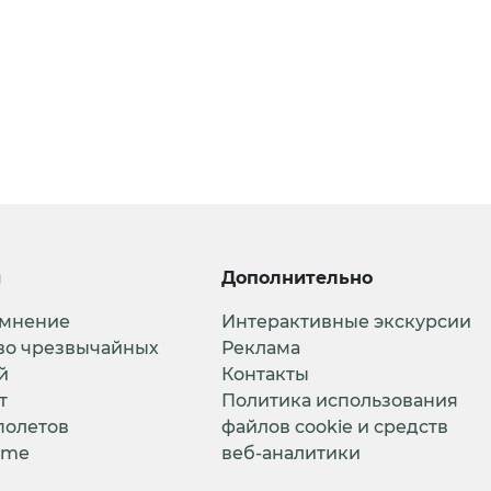
и
Дополнительно
 мнение
Интерактивные экскурсии
во чрезвычайных
Реклама
й
Контакты
т
Политика использования
полетов
файлов cookie и средств
ime
веб-аналитики