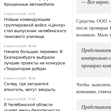
— Все верно.
брошенные автомобили
5 августа 2026 - 19:14
Новым командующим
Средства ООО «
группировкой войск «Центр»
после проверки 
стал выпускник челябинского
возникло. Мало т
танкового училища
5 августа 2026 - 18:46
Представит
Начало больших перемен. В
Екатеринбурге выбрали
контрольно-
лучшие проекты на конкурсе
проверял ко
«Территория добра»
5 августа 2026 - 18:14
Склад, где загорелся
Чтобы выяснить,
алкоголь, могут закрыть
компании, отвеч
5 августа 2026 - 17:32
В Челябинской области
Представит
усилят меры безопасности