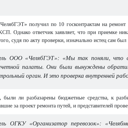
ЧелябГЭТ» получил по 10 госконтрактам на ремонт 
КСП. Однако ответчик заявляет, что при приемке ника
ого, судя по акту проверки, изначально истец сам бы
ель ООО «ЧелябГЭТ»: «Мы так поняли, что с
счетной палаты. Они были вынуждены обратит
нтрольный орган. И это проверка внутренней ра
 были ли разбазарены бюджетные средства, к разби
авшие за проект ремонта путей, и представителей про
ель ОГКУ «Организатор перевозок»: «Челяб