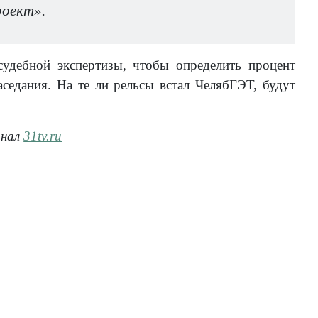
оект».
удебной экспертизы, чтобы определить процент
седания. На те ли рельсы встал ЧелябГЭТ, будут
анал
31tv.ru