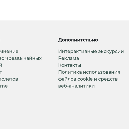
и
Дополнительно
 мнение
Интерактивные экскурсии
во чрезвычайных
Реклама
й
Контакты
т
Политика использования
полетов
файлов cookie и средств
ime
веб-аналитики