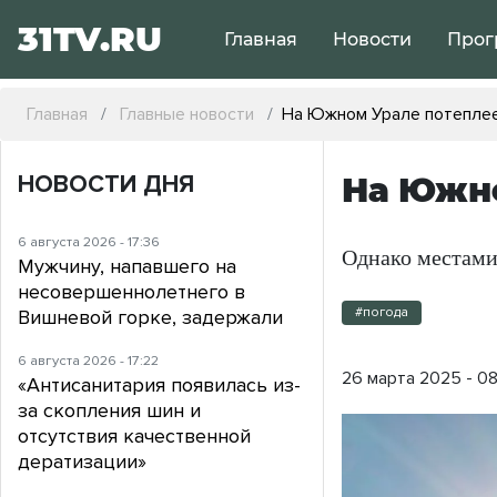
31TV.RU
Главная
Новости
Прог
Главная
Главные новости
На Южном Урале потеплеет
НОВОСТИ ДНЯ
На Южно
6 августа 2026 - 17:36
Однако местами
Мужчину, напавшего на
несовершеннолетнего в
#погода
Вишневой горке, задержали
6 августа 2026 - 17:22
26 марта 2025 - 08
«Антисанитария появилась из-
за скопления шин и
отсутствия качественной
дератизации»