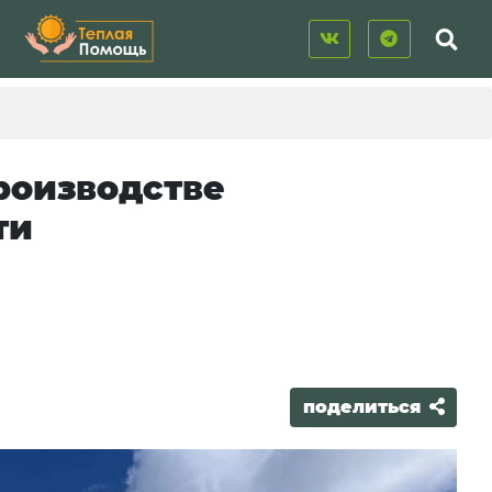
роизводстве
ти
поделиться