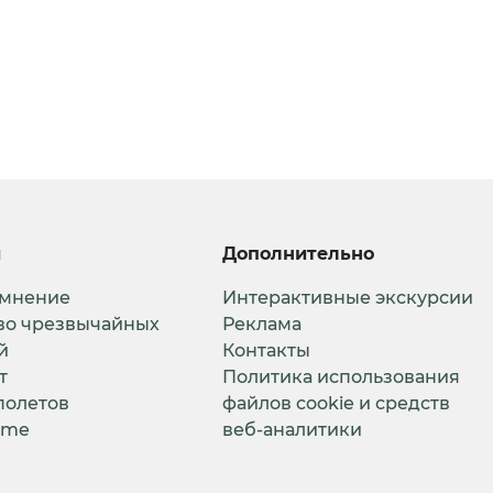
и
Дополнительно
 мнение
Интерактивные экскурсии
во чрезвычайных
Реклама
й
Контакты
т
Политика использования
полетов
файлов cookie и средств
ime
веб-аналитики