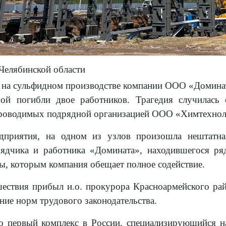
Челябинской области
 на сульфидном производстве компании ООО «Доминат
орой погибли двое работников. Трагедия случилась
проводимых подрядной организацией ООО «Химтехнол
приятия, на одном из узлов произошла нештатна
рядчика и работника «Домината», находившегося ря
ы, которым компания обещает полное содействие.
ествия прибыл и.о. прокурора Красноармейского рай
ние норм трудового законодательства.
о первый комплекс в России, специализирующийся н