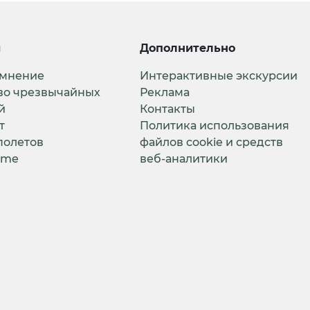
и
Дополнительно
 мнение
Интерактивные экскурсии
во чрезвычайных
Реклама
й
Контакты
т
Политика использования
полетов
файлов cookie и средств
ime
веб-аналитики