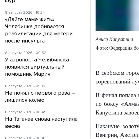
фур
8 августа 2026 - 10:24
«Дайте маме жить».
Челябинка добивается
реабилитации для матери
Алиса Капустина
после инсульта
Фото: Федерация бо
8 августа 2026 - 09:52
У аэропорта Челябинска
появился виртуальный
В сербском горо
помощник Мария
соревнований лу
8 августа 2026 - 09:19
Не понял с первого раза –
В финал попала 
лишился колес
по боксу «Алмаз
Капустина завое
8 августа 2026 - 08:45
На Таганае снова наступила
весна
Накануне золот
Венгрии, Австри
8 августа 2026 - 08:11