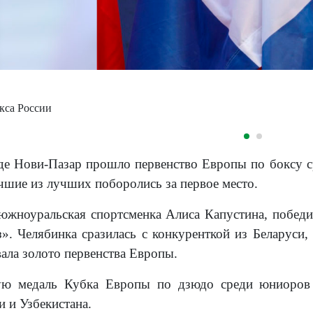
кса России
де Нови-Пазар прошло первенство Европы по боксу с
чшие из лучших поборолись за первое место.
южноуральская спортсменка Алиса Капустина, побед
». Челябинка сразилась с конкуренткой из Беларуси, 
вала золото первенства Европы.
ую медаль Кубка Европы по дзюдо среди юниоров
и и Узбекистана.