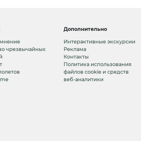
и
Дополнительно
 мнение
Интерактивные экскурсии
во чрезвычайных
Реклама
й
Контакты
т
Политика использования
полетов
файлов cookie и средств
ime
веб-аналитики