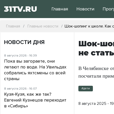
31TV.RU
Главная
Новости
Прог
Главная
Главные новости
Шок-шопинг к школе. Как с
НОВОСТИ ДНЯ
Шок-шоп
не стат
8 августа 2026 - 16:39
Пока вы загораете, они
летают по воде. На Увильдах
В Челябинске о
собрались яхтсмены со всей
посчитали прим
страны
8 августа 2026 - 16:07
#дети
Кузя-Кузя, как же так?
Евгений Кузнецов переходит
8 августа 2025 - 19
в «Сибирь»