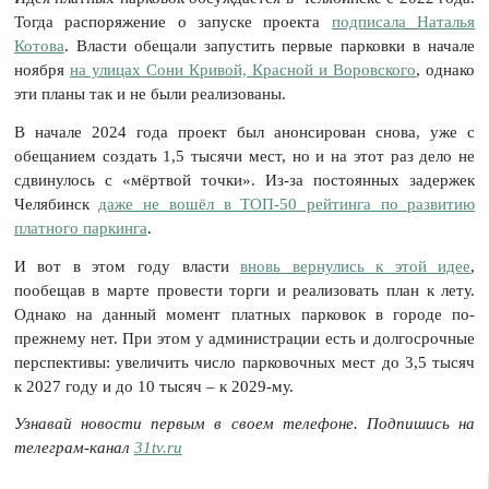
Тогда распоряжение о запуске проекта
подписала Наталья
Котова
. Власти обещали запустить первые парковки в начале
ноября
на улицах Сони Кривой, Красной и Воровского
, однако
эти планы так и не были реализованы.
В начале 2024 года проект был анонсирован снова, уже с
обещанием создать 1,5 тысячи мест, но и на этот раз дело не
сдвинулось с «мёртвой точки». Из-за постоянных задержек
Челябинск
даже не вошёл в ТОП-50 рейтинга по развитию
платного паркинга
.
И вот в этом году власти
вновь вернулись к этой идее
,
пообещав в марте провести торги и реализовать план к лету.
Однако на данный момент платных парковок в городе по-
прежнему нет. При этом у администрации есть и долгосрочные
перспективы: увеличить число парковочных мест до 3,5 тысяч
к 2027 году и до 10 тысяч – к 2029-му.
Узнавай новости первым в своем телефоне. Подпишись на
телеграм-канал
31tv.ru