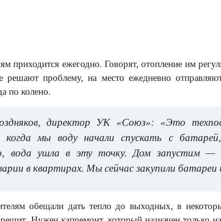
лям приходится ежегодно. Говорят, отопление им регу
е решают проблему, на место ежедневно отправляют
да по колено.
оздняков, директор УК «Союз»: «Это техпод
 и когда мы воду начали спускать с батаре
о, вода ушла в эту точку. Дом запустим — 
арии в квартирах. Мы сейчас закупили батареи 
ителям обещали дать тепло до выходных, в некотор
 решит. Нужен капремонт, который назначен только н