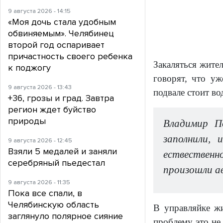
9 августа 2026 - 14:15
«Моя дочь стала удобным
обвиняемым». Челябинец
второй год оспаривает
причастность своего ребенка
Закаляться жите
к поджогу
говорят, что уж
9 августа 2026 - 13:43
подвале стоит во
+36, грозы и град. Завтра
регион ждет буйство
природы
Владимир П
заполнили,
9 августа 2026 - 12:45
Взяли 5 медалей и заняли
ествественн
серебряный пьедестал
произошли ав
9 августа 2026 - 11:35
Пока все спали, в
Челябинскую область
В управляйке ж
заглянуло полярное сияние
проблему это не