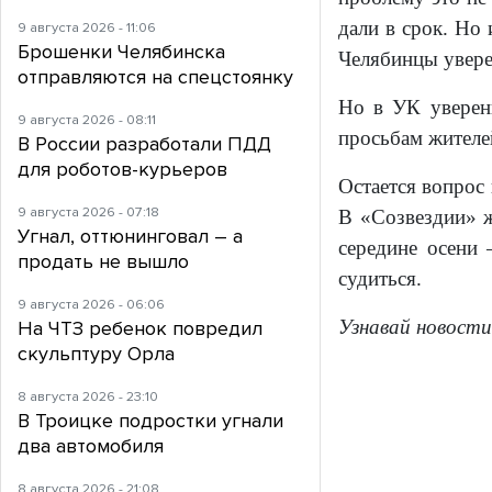
дали в срок. Но 
9 августа 2026 - 11:06
Брошенки Челябинска
Челябинцы увере
отправляются на спецстоянку
Но в УК уверены
9 августа 2026 - 08:11
просьбам жителей
В России разработали ПДД
для роботов-курьеров
Остается вопрос 
9 августа 2026 - 07:18
В «Созвездии» ж
Угнал, оттюнинговал – а
середине осени
продать не вышло
судиться.
9 августа 2026 - 06:06
Узнавай новости
На ЧТЗ ребенок повредил
скульптуру Орла
8 августа 2026 - 23:10
В Троицке подростки угнали
два автомобиля
8 августа 2026 - 21:08