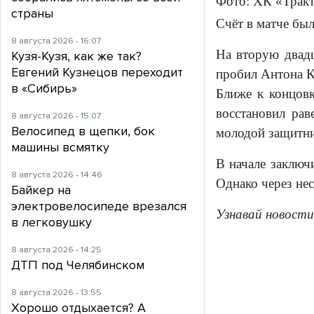
Фото: ХК «Трак
страны
Счёт в матче бы
8 августа 2026 - 16:07
На вторую двадц
Кузя-Кузя, как же так?
Евгений Кузнецов переходит
пробил Антона К
в «Сибирь»
Ближе к концов
восстановил рав
8 августа 2026 - 15:07
Велосипед в щепки, бок
молодой защитни
машины всмятку
В начале заключ
8 августа 2026 - 14:46
Однако через не
Байкер на
электровелосипеде врезался
Узнавай новости
в легковушку
8 августа 2026 - 14:25
ДТП под Челябинском
8 августа 2026 - 13:55
Хорошо отдыхается? А