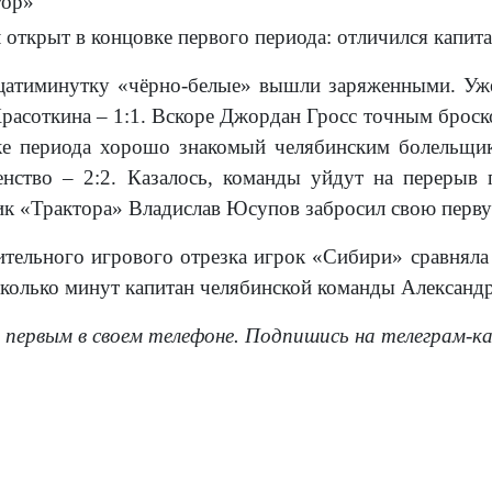
тор»
л открыт в концовке первого периода: отличился капи
атиминутку «чёрно-белые» вышли заряженными. Уже 
расоткина – 1:1. Вскоре Джордан Гросс точным броско
ке периода хорошо знакомый челябинским болельщик
енство – 2:2. Казалось, команды уйдут на перерыв
к «Трактора» Владислав Юсупов забросил свою перву
ительного игрового отрезка игрок «Сибири» сравняла 
сколько минут капитан челябинской команды Александ
 первым в своем телефоне. Подпишись на телеграм-к