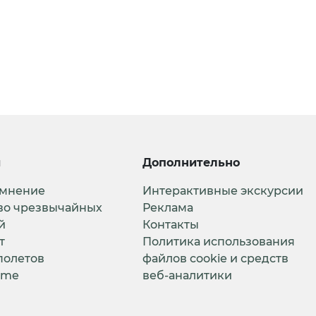
и
Дополнительно
 мнение
Интерактивные экскурсии
во чрезвычайных
Реклама
й
Контакты
т
Политика использования
полетов
файлов cookie и средств
ime
веб-аналитики