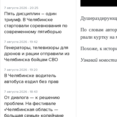
7 августа 2026 - 20:25
Пять дисциплин – один
Душераздирующая
триумф. В Челябинске
стартовали соревнования по
По словам автор
современному пятиборью
рвали куртку на 
7 августа 2026 - 19:42
Генераторы, телевизоры для
Похоже, к истор
дронов и рации отправили из
Челябинска бойцам СВО
Узнавай новости
7 августа 2026 - 19:20
В Челябинске водитель
автобуса ездил без прав
7 августа 2026 - 18:43
От диалога — к решению
проблем. На фестивале
«Челябинская область —
большая семья» копейчане