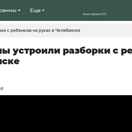
раммы
Еще
и с ребенком на руках в Челябинске
 устроили разборки с ре
нске
14