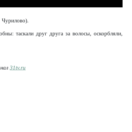
 Чурилово).
бны: таскали друг друга за волосы, оскорбляли,
анал
31tv.ru