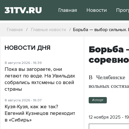
31TV.RU
Главная
Новости
Прог
Главная
Главные новости
Борьба — выбор сильных.
НОВОСТИ ДНЯ
Борьба 
соревно
8 августа 2026 - 16:39
Пока вы загораете, они
летают по воде. На Увильдах
В Челябинске 
собрались яхтсмены со всей
вольных состяз
страны
8 августа 2026 - 16:07
#спорт
Кузя-Кузя, как же так?
Евгений Кузнецов переходит
12 ноября 2025 - 1
в «Сибирь»