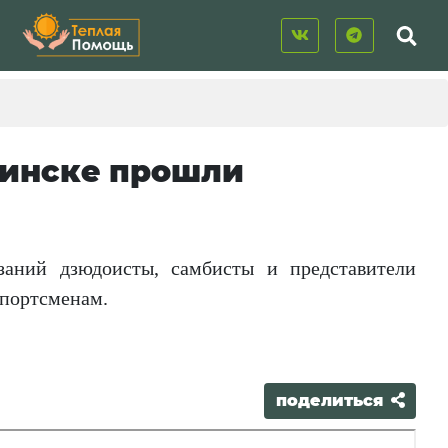
бинске прошли
заний дзюдоисты, самбисты и представители
спортсменам.
поделиться