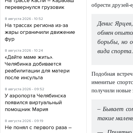
На трассе Касли – Карабаш
обрести друзей-
перевернулся грузовик
8 августа 2026 - 10:52
Денис Ярцев
На трассах региона из-за
жары ограничили движение
обмен опытом
фур
борьбы, но 
вида спорта
8 августа 2026 - 10:24
«Дайте маме жить».
Челябинка добивается
реабилитации для матери
Подобная встреч
после инсульта
именитые спорт
8 августа 2026 - 09:52
получили новые 
У аэропорта Челябинска
появился виртуальный
– Бывает со
помощник Мария
такие малень
8 августа 2026 - 09:19
Не понял с первого раза –
— Приятно 