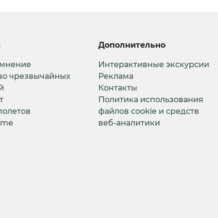
и
Дополнительно
 мнение
Интерактивные экскурсии
во чрезвычайных
Реклама
й
Контакты
т
Политика использования
полетов
файлов cookie и средств
ime
веб-аналитики