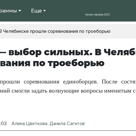
раммы
Еще
 В Челябинске прошли соревнования по троеборью
— выбор сильных. В Челя
вания по троеборью
прошли соревнования единоборцев. После состя
аний смогли задать волнующие вопросы именитым 
9:03
Алина Цветкова, Данила Сагитов