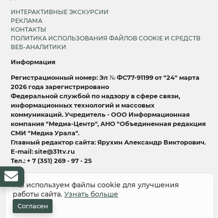
ИНТЕРАКТИВНЫЕ ЭКСКУРСИИ
РЕКЛАМА
КОНТАКТЫ
ПОЛИТИКА ИСПОЛЬЗОВАНИЯ ФАЙЛОВ COOKIE И СРЕДСТВ
ВЕБ-АНАЛИТИКИ
Информация
Регистрационный номер: Эл № ФС77-91199 от "24" марта
2026 года зарегистрировано
Федеральной службой по надзору в сфере связи,
информационных технологий и массовых
коммуникаций. Учредитель - ООО Информационная
компания "Медиа-Центр", АНО "Объединенная редакция
СМИ "Медиа Урала".
Главный редактор сайта: Ярухин Александр Викторович.
E-mail: site@31tv.ru
Тел.: + 7 (351) 269 - 97 - 25
18+
Мы используем файлы cookie для улучшения
работы сайта.
Узнать больше
© 2008-2026 Все права защищены
разработка и продвижение:
Lukevium
Согласен