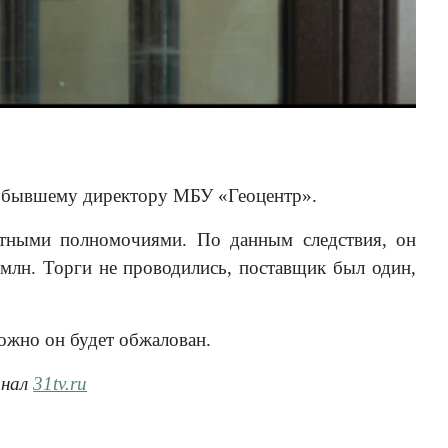
ор бывшему директору МБУ «Геоцентр».
стными полномочиями. По данным следствия, он
млн. Торги не проводились, поставщик был один,
можно он будет обжалован.
анал
31tv.ru