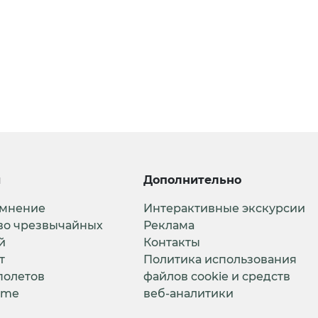
и
Дополнительно
 мнение
Интерактивные экскурсии
во чрезвычайных
Реклама
й
Контакты
т
Политика использования
полетов
файлов cookie и средств
ime
веб-аналитики