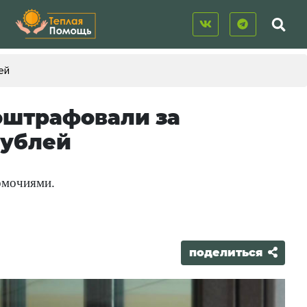
ей
оштрафовали за
рублей
омочиями.
поделиться