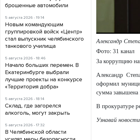
брошенные автомобили
5 августа 2026 - 19:14
Новым командующим
группировкой войск «Центр»
стал выпускник челябинского
Александр Степан
танкового училища
Фото: 31 канал
5 августа 2026 - 18:46
За коррупцию на
Начало больших перемен. В
Екатеринбурге выбрали
Александр Степ
лучшие проекты на конкурсе
оформил муницип
«Территория добра»
сумма завышена 
5 августа 2026 - 18:14
Склад, где загорелся
В прокуратуре р
алкоголь, могут закрыть
Узнавай новости
5 августа 2026 - 17:32
В Челябинской области
усилят меры безопасности