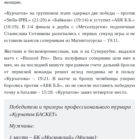
женщин.
«Курчатов» на групповом этапе одержал две победы – против
«Stella-IPBL» (21:20) и «Байкала» (19:14) и уступил «АБК Б.Б.»
(10:19). В 1/4 финала в дерби с «Металлургом» подопечные
Станислава Сотникова разогнались с первых секунд игры и не
оставили шансов соперникам из Магнитогорска – 19:11.
Жестким и бескомпромиссным, как и на Суперкубке, выдался
матч с «Bionord Pro». Весь полуфинал соперники шли мяч в
мяч, но на последней минуте при равном счете дальний бросок
от пермской команды решил исход поединка не в пользу
«Курчатова» – 19:21. В матче за бронзу челябинцы упорно
боролись против «АБК Б.Б», но не смогли поставить победную
точку в баталии – 15:18. «Курчатов» занял четвертое место.
Победители и призеры профессионального турнира
«Курчатов БАСКЕТ»
Мужчины:
1 место – БК «Московский» (Москва);