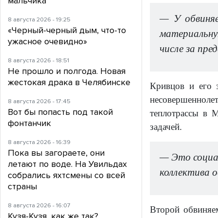
мальчика
— У обвиняе
8 августа 2026 - 19:25
«Черный-черный дым, что-то
материальну
ужасное очевидно»
числе за пре
8 августа 2026 - 18:51
Не прошло и полгода. Новая
жестокая драка в Челябинске
Кривцов и его 
несовершенноле
8 августа 2026 - 17:45
Вот бы попасть под такой
теплотрассы в М
фонтанчик
задачей.
8 августа 2026 - 16:39
Пока вы загораете, они
— Это социал
летают по воде. На Увильдах
коллектива о
собрались яхтсмены со всей
страны
8 августа 2026 - 16:07
Второй обвиняе
Кузя-Кузя, как же так?