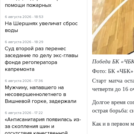
помощи пожарных
6 августа 2026 - 18:53
На Шершнях увеличат сброс
воды
6 августа 2026 - 18:29
Суд второй раз перенес
заседание по делу экс-главы
Победа БК «ЧБ
фонда регоператора
капремонта
Фото: БК «ЧБК»
Старт матча ост
6 августа 2026 - 17:36
Мужчину, напавшего на
четверти до 16 о
несовершеннолетнего в
Вишневой горке, задержали
Долгое время соп
острая борьба: с
6 августа 2026 - 17:22
«Антисанитария появилась из-
Как и в первом м
за скопления шин и
отсутствия качественной