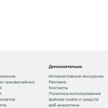
и
Дополнительно
 мнение
Интерактивные экскурсии
во чрезвычайных
Реклама
й
Контакты
т
Политика использования
полетов
файлов cookie и средств
ime
веб-аналитики