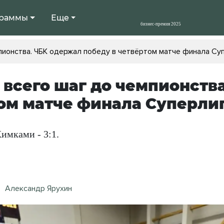
раммы
Еще
пионства. ЧБК одержал победу в четвёртом матче финала Су
 всего шаг до чемпионств
ом матче финала Суперли
Химками - 3:1.
Александр Ярухин