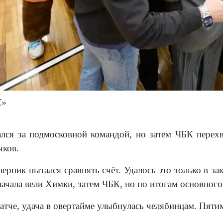
К»
ался за подмосковной командой, но затем ЧБК перех
чков.
ерник пытался сравнять счёт. Удалось это только в за
начала вели Химки, затем ЧБК, но по итогам основного 
атче, удача в овертайме улыбнулась челябинцам. Пяти