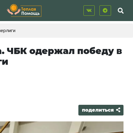
перлиги
а. ЧБК одержал победу в
ги
поделиться