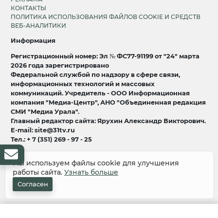
КОНТАКТЫ
ПОЛИТИКА ИСПОЛЬЗОВАНИЯ ФАЙЛОВ COOKIE И СРЕДСТВ
ВЕБ-АНАЛИТИКИ
Информация
Регистрационный номер: Эл № ФС77-91199 от "24" марта
2026 года зарегистрировано
Федеральной службой по надзору в сфере связи,
информационных технологий и массовых
коммуникаций. Учредитель - ООО Информационная
компания "Медиа-Центр", АНО "Объединенная редакция
СМИ "Медиа Урала".
Главный редактор сайта: Ярухин Александр Викторович.
E-mail: site@31tv.ru
Тел.: + 7 (351) 269 - 97 - 25
18+
Мы используем файлы cookie для улучшения
работы сайта.
Узнать больше
© 2008-2026 Все права защищены
разработка и продвижение:
Lukevium
Согласен