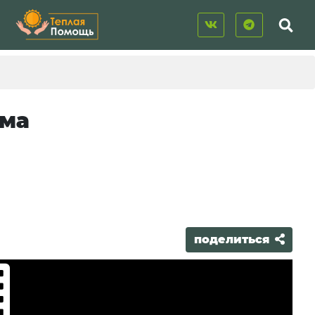
ема
поделиться