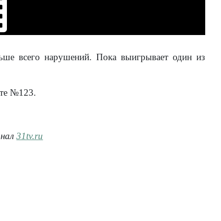
льше всего нарушений. Пока выигрывает один из
уте №123.
анал
31tv.ru