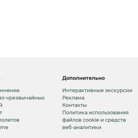
и
Дополнительно
 мнение
Интерактивные экскурсии
во чрезвычайных
Реклама
й
Контакты
т
Политика использования
полетов
файлов cookie и средств
ime
веб-аналитики