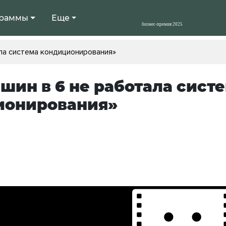
раммы
Еще
ала система кондиционирования»
ашин в 6 не работала сист
ионирования»