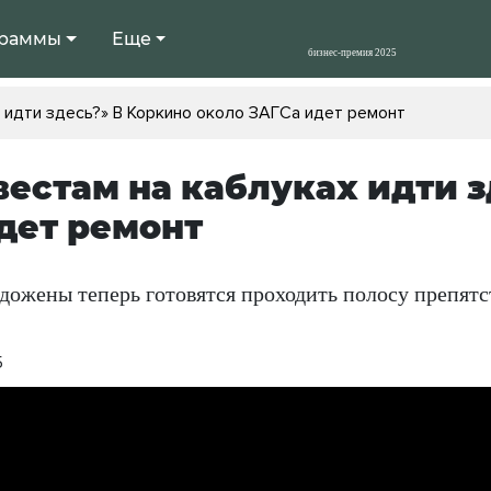
раммы
Еще
х идти здесь?» В Коркино около ЗАГСа идет ремонт
вестам на каблуках идти 
дет ремонт
дожены теперь готовятся проходить полосу препятс
5