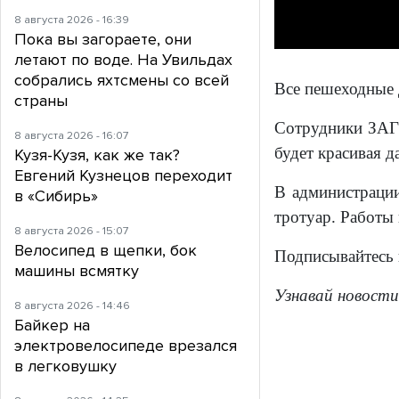
8 августа 2026 - 16:39
Пока вы загораете, они
летают по воде. На Увильдах
собрались яхтсмены со всей
Все пешеходные
страны
Сотрудники ЗАГС
8 августа 2026 - 16:07
будет красивая д
Кузя-Кузя, как же так?
Евгений Кузнецов переходит
В администрации
в «Сибирь»
тротуар. Работы
8 августа 2026 - 15:07
Велосипед в щепки, бок
Подписывайтесь
машины всмятку
Узнавай новости
8 августа 2026 - 14:46
Байкер на
электровелосипеде врезался
в легковушку