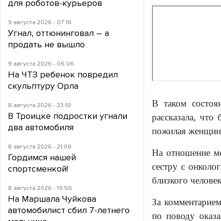
для роботов-курьеров
9 августа 2026 - 07:18
Угнал, оттюнинговал – а
продать не вышло
9 августа 2026 - 06:06
На ЧТЗ ребенок повредил
скульптуру Орла
В таком состоя
8 августа 2026 - 23:10
В Троицке подростки угнали
рассказала, что
два автомобиля
пожилая женщина
8 августа 2026 - 21:08
На отношение ме
Гордимся нашей
сестру с онколог
спортсменкой!
близкого человек
8 августа 2026 - 19:56
На Маршала Чуйкова
За комментарием
автомобилист сбил 7-летнего
по поводу оказ