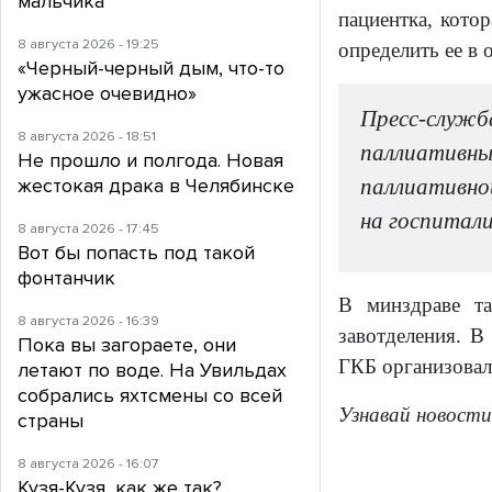
мальчика
пациентка, кото
8 августа 2026 - 19:25
определить ее в 
«Черный-черный дым, что-то
ужасное очевидно»
Пресс-служб
8 августа 2026 - 18:51
паллиативн
Не прошло и полгода. Новая
жестокая драка в Челябинске
паллиативно
на госпитали
8 августа 2026 - 17:45
Вот бы попасть под такой
фонтанчик
В минздраве та
8 августа 2026 - 16:39
завотделения. В
Пока вы загораете, они
ГКБ организовал
летают по воде. На Увильдах
собрались яхтсмены со всей
Узнавай новости
страны
8 августа 2026 - 16:07
Кузя-Кузя, как же так?