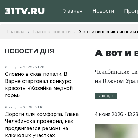
31TV.RU
Главная
Новости
Прог
Главная
Главные новости
А вот и виновник ливней и
НОВОСТИ ДНЯ
А вот и
6 августа 2026 - 21:28
Челябинские си
Словно в сказ попали. В
на Южном Урал
Варне стартовал конкурс
красоты «Хозяйка медной
горы»
#погода
6 августа 2026 - 21:10
Дороги для комфорта. Глава
4 июня 2026 - 13:2
Челябинска проверил, как
продвигается ремонт на
ключевых участках