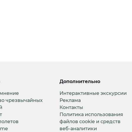
и
Дополнительно
 мнение
Интерактивные экскурсии
во чрезвычайных
Реклама
й
Контакты
т
Политика использования
полетов
файлов cookie и средств
ime
веб-аналитики