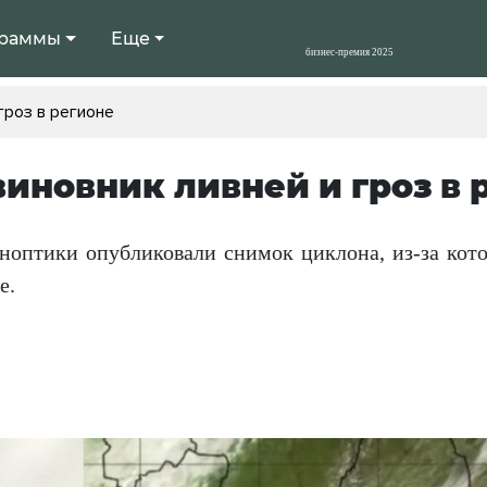
раммы
Еще
 гроз в регионе
 виновник ливней и гроз в 
ноптики опубликовали снимок циклона, из-за кот
е.
3