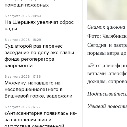
помощи пожарных
6 августа 2026 - 18:53
На Шершнях увеличат сброс
Снимок циклона
воды
Фото: Челябинс
6 августа 2026 - 18:29
Сегодня и завтр
Суд второй раз перенес
заседание по делу экс-главы
порывы ветра до 
фонда регоператора
«Этот атмосферн
капремонта
ветрами атмосф
6 августа 2026 - 17:36
дождям, сопрово
Мужчину, напавшего на
несовершеннолетнего в
Подписывайтес
Вишневой горке, задержали
Узнавай новости
6 августа 2026 - 17:22
«Антисанитария появилась из-
за скопления шин и
отсутствия качественной