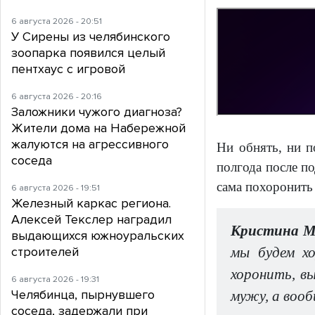
6 августа 2026 - 20:51
У Сирены из челябинского
зоопарка появился целый
пентхаус с игровой
6 августа 2026 - 20:16
Заложники чужого диагноза?
Жители дома на Набережной
жалуются на агрессивного
Ни обнять, ни п
соседа
полгода после по
сама похоронить
6 августа 2026 - 19:51
Железный каркас региона.
Алексей Текслер наградил
Кристина Ма
выдающихся южноуральских
строителей
мы будем х
хоронить, вы
6 августа 2026 - 19:31
Челябинца, пырнувшего
мужу, а вооб
соседа, задержали при