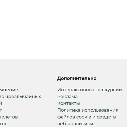
и
Дополнительно
 мнение
Интерактивные экскурсии
во чрезвычайных
Реклама
й
Контакты
т
Политика использования
полетов
файлов cookie и средств
ime
веб-аналитики