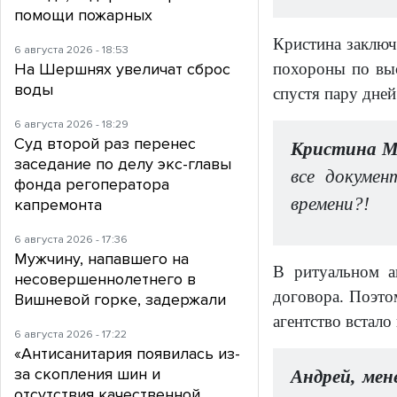
помощи пожарных
Кристина заключ
6 августа 2026 - 18:53
На Шершнях увеличат сброс
похороны по выс
воды
спустя пару дней
6 августа 2026 - 18:29
Суд второй раз перенес
Кристина Ма
заседание по делу экс-главы
все докумен
фонда регоператора
времени?!
капремонта
6 августа 2026 - 17:36
Мужчину, напавшего на
В ритуальном а
несовершеннолетнего в
договора. Поэтом
Вишневой горке, задержали
агентство встало
6 августа 2026 - 17:22
«Антисанитария появилась из-
за скопления шин и
Андрей, мен
отсутствия качественной