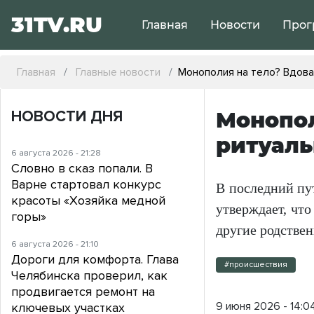
31TV.RU
Главная
Новости
Прог
Главная
Главные новости
Монополия на тело? Вдова
НОВОСТИ ДНЯ
Монопол
ритуаль
6 августа 2026 - 21:28
Словно в сказ попали. В
Варне стартовал конкурс
В последний пу
красоты «Хозяйка медной
утверждает, что
горы»
другие родстве
6 августа 2026 - 21:10
Дороги для комфорта. Глава
#происшествия
Челябинска проверил, как
продвигается ремонт на
9 июня 2026 - 14:0
ключевых участках