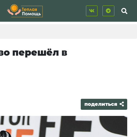
во перешёл в
поделиться