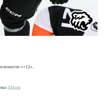
полезности «+12».
анал
31tv.ru