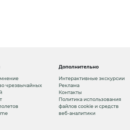
и
Дополнительно
 мнение
Интерактивные экскурсии
во чрезвычайных
Реклама
й
Контакты
т
Политика использования
полетов
файлов cookie и средств
ime
веб-аналитики