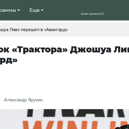
раммы
Еще
ошуа Ливо перешёл в «Авангард»
ок «Трактора» Джошуа Ли
ард»
Александр Ярухин