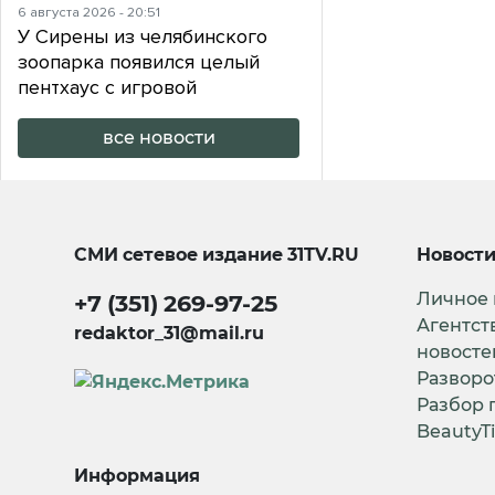
6 августа 2026 - 20:51
У Сирены из челябинского
зоопарка появился целый
пентхаус с игровой
все новости
СМИ сетевое издание
31TV.RU
Новост
Личное
+7 (351) 269-97-25
Агентст
redaktor_31@mail.ru
новосте
Разворо
Разбор 
BeautyT
Информация