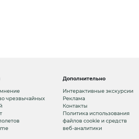
и
Дополнительно
 мнение
Интерактивные экскурсии
во чрезвычайных
Реклама
й
Контакты
т
Политика использования
полетов
файлов cookie и средств
ime
веб-аналитики