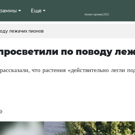
раммы
Еще
воду лежачих пионов
 просветили по поводу ле
рассказали, что растения «действительно легли по
49