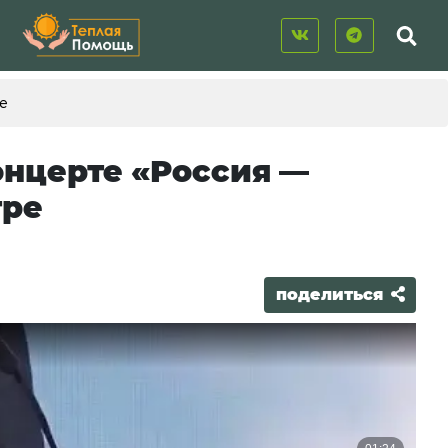
ре
онцерте «Россия —
тре
поделиться