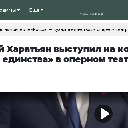
раммы
Еще
л на концерте «Россия — кузница единства» в оперном теат
 Харатьян выступил на к
 единства» в оперном теа
8