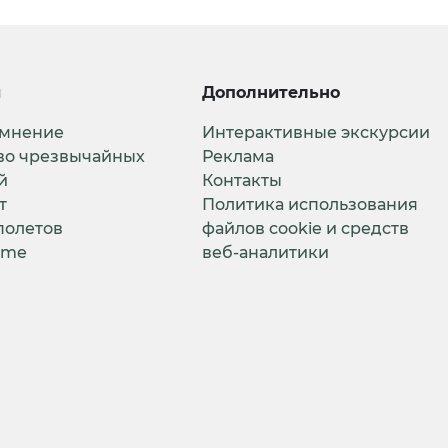
и
Дополнительно
 мнение
Интерактивные экскурсии
во чрезвычайных
Реклама
й
Контакты
т
Политика использования
полетов
файлов cookie и средств
ime
веб-аналитики