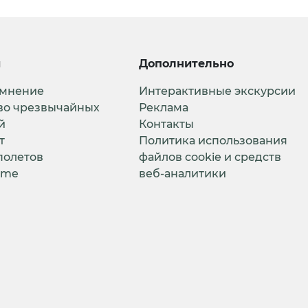
и
Дополнительно
 мнение
Интерактивные экскурсии
во чрезвычайных
Реклама
й
Контакты
т
Политика использования
полетов
файлов cookie и средств
ime
веб-аналитики