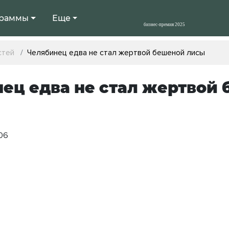
раммы
Еще
стей
Челябинец едва не стал жертвой бешеной лисы
ец едва не стал жертвой
:06