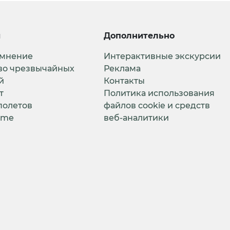
и
Дополнительно
 мнение
Интерактивные экскурсии
во чрезвычайных
Реклама
й
Контакты
т
Политика использования
полетов
файлов cookie и средств
ime
веб-аналитики