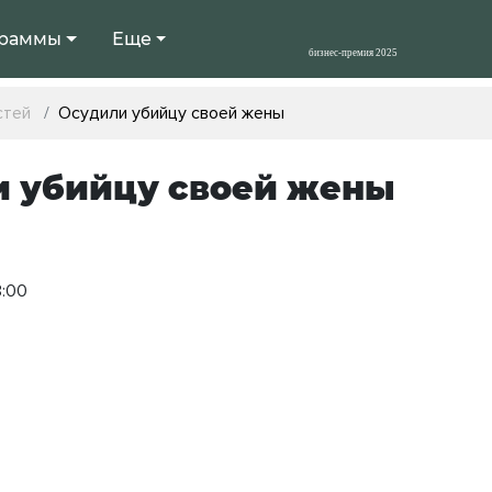
раммы
Еще
стей
Осудили убийцу своей жены
и убийцу своей жены
3:00