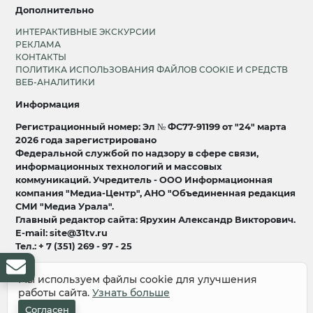
Дополнительно
ИНТЕРАКТИВНЫЕ ЭКСКУРСИИ
РЕКЛАМА
КОНТАКТЫ
ПОЛИТИКА ИСПОЛЬЗОВАНИЯ ФАЙЛОВ COOKIE И СРЕДСТВ
ВЕБ-АНАЛИТИКИ
Информация
Регистрационный номер: Эл № ФС77-91199 от "24" марта
2026 года зарегистрировано
Федеральной службой по надзору в сфере связи,
информационных технологий и массовых
коммуникаций. Учредитель - ООО Информационная
компания "Медиа-Центр", АНО "Объединенная редакция
СМИ "Медиа Урала".
Главный редактор сайта: Ярухин Александр Викторович.
E-mail: site@31tv.ru
Тел.: + 7 (351) 269 - 97 - 25
18+
Мы используем файлы cookie для улучшения
работы сайта.
Узнать больше
© 2008-2026 Все права защищены
разработка и продвижение:
Lukevium
Согласен