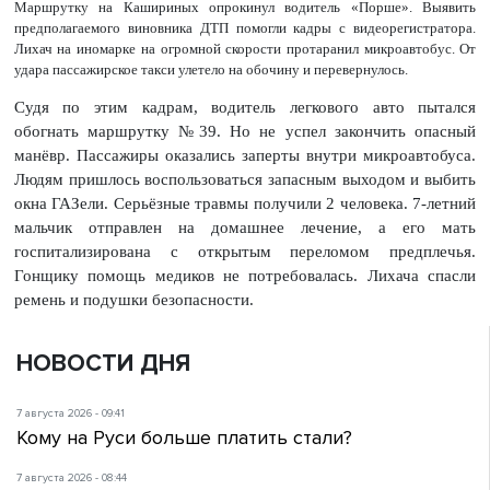
Маршрутку на Кашириных опрокинул водитель «Порше». Выявить
предполагаемого виновника ДТП помогли кадры с видеорегистратора.
Лихач на иномарке на огромной скорости протаранил микроавтобус. От
удара пассажирское такси улетело на обочину и перевернулось.
Судя по этим кадрам, водитель легкового авто пытался
обогнать маршрутку №39. Но не успел закончить опасный
манёвр. Пассажиры оказались заперты внутри микроавтобуса.
Людям пришлось воспользоваться запасным выходом и выбить
окна ГАЗели. Серьёзные травмы получили 2 человека. 7-летний
мальчик отправлен на домашнее лечение, а его мать
госпитализирована с открытым переломом предплечья.
Гонщику помощь медиков не потребовалась. Лихача спасли
ремень и подушки безопасности.
НОВОСТИ ДНЯ
7 августа 2026 - 09:41
Кому на Руси больше платить стали?
7 августа 2026 - 08:44