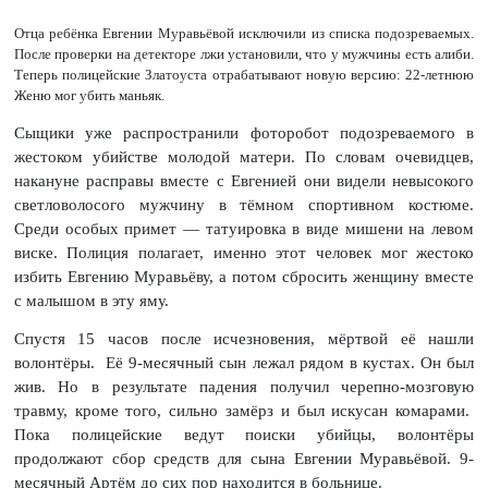
Отца ребёнка Евгении Муравьёвой исключили из списка подозреваемых.
После проверки на детекторе лжи установили, что у мужчины есть алиби.
Теперь полицейские Златоуста отрабатывают новую версию: 22-летнюю
Женю мог убить маньяк.
Сыщики уже распространили фоторобот подозреваемого в
жестоком убийстве молодой матери. По словам очевидцев,
накануне расправы вместе с Евгенией они видели невысокого
светловолосого мужчину в тёмном спортивном костюме.
Среди особых примет — татуировка в виде мишени на левом
виске. Полиция полагает, именно этот человек мог жестоко
избить Евгению Муравьёву, а потом сбросить женщину вместе
с малышом в эту яму.
Спустя 15 часов после исчезновения, мёртвой её нашли
волонтёры. Её 9-месячный сын лежал рядом в кустах. Он был
жив. Но в результате падения получил черепно-мозговую
травму, кроме того, сильно замёрз и был искусан комарами.
Пока полицейские ведут поиски убийцы, волонтёры
продолжают сбор средств для сына Евгении Муравьёвой. 9-
месячный Артём до сих пор находится в больнице.